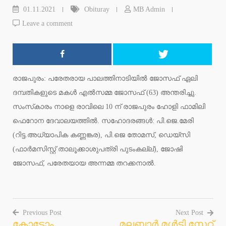
01.11.2021
Obituray
MB Admin
Leave a comment
രാജപുരം: പരേതരായ പാലത്തിനാടിയില്‍ ജോസഫ് ഏലി
ദമ്പതികളുടെ മകള്‍ എല്‍സമ്മ ജോസഫ് (63) അന്തരിച്ചു.
സംസ്‌കാരം നാളെ രാവിലെ 10 ന് രാജപുരം ഹോളി ഫാമിലി
ഫെറോന ദേവാലയത്തില്‍. സഹോദരങ്ങള്‍: പി.ജെ.മേരി
(റിട്ട.അധ്യാപിക കണ്ണങ്കര), പി.ജെ തോമസ്, ഡെയ്‌സി
(ഫാര്‍മസിസ്റ്റ് താലൂക്കാശുപത്രി പുടംകല്ല്), ജോഷി
ജോസഫ്, പരേതയായ അന്നമ്മ തറക്കനാല്‍.
Previous Post
Next Post
കോടോം
മലബാര്‍ മള്‍ട്ടി സ്റ്റേറ്റ്