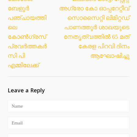
Post
ബേളൂര്‍
അഗ്രോ കോ ഓപ്പറേറ്റീവ്
navigation
പഞ്ചായത്തി
സൊസൈറ്റി ലിമിറ്റഡ്
ലെ
പാണത്തൂര്‍ ശാഖയുടെ
കോണ്‍ഗ്രസ്
നേതൃത്വത്തില്‍ 65 മത്
പ്രവര്‍ത്തകര്‍
കേരള പിറവി ദിനം
സി പി
ആഘോഷിച്ചു
എമ്മിലേക്ക്
Leave a Reply