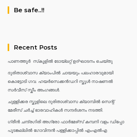
Be safe..!!
Recent Posts
പാണത്തൂർ സ്‌കൂളിൽ ടോയ്ലറ്റ് ഉദ്ഘാടനം ചെയ്തു
ദുരിതാശ്വാസ ക്യാംപിൽ ചായയും പലഹാരവുമായി
കൊട്ടോടി ഗവ. ഹയർസെക്കൻഡറി സ്കൂൾ നാഷണൽ
സർവീസ് സ്കീം അംഗങ്ങൾ.
ചുള്ളിക്കര സ്കൂളിലെ ദുരിതാശ്വാസ ക്യാമ്പിൽ സെന്റ്
മേരീസ് ചർച്ച് ഭാരവാഹികൾ സന്ദർശനം നടത്തി.
ഗ്രീൻ ചന്ദ്രഗിരി അഗ്രോ ഫാർമേഴ്‌സ് കമ്പനി വളം ഡിപ്പോ
പൂടങ്കല്ലിൽ ഗോവിന്ദൻ പള്ളിക്കാപ്പിൽ എംഎൽഎ