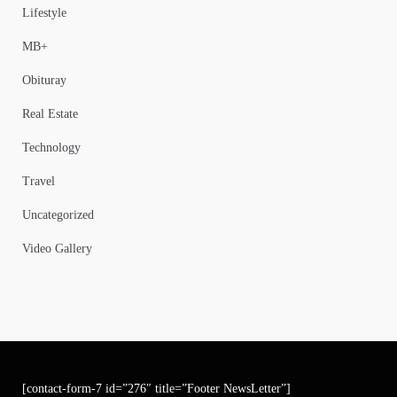
Lifestyle
MB+
Obituray
Real Estate
Technology
Travel
Uncategorized
Video Gallery
[contact-form-7 id=”276″ title=”Footer NewsLetter”]