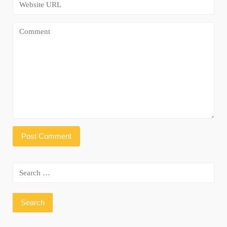
Search
for: