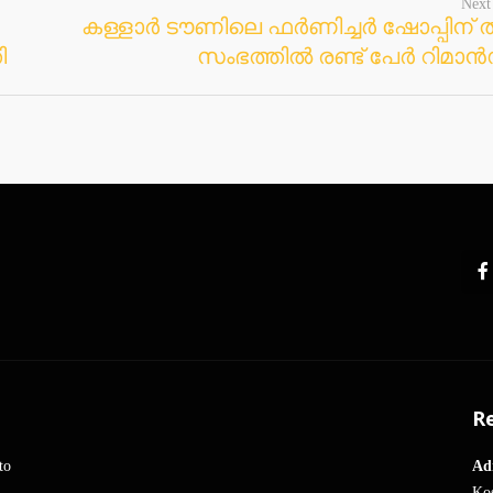
Next
കള്ളാർ ടൗണിലെ ഫർണിച്ചർ ഷോപ്പിന് തീ
ി
സംഭത്തിൽ രണ്ട് പേർ റിമാ
Re
to
Ad
Kos