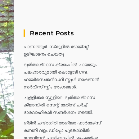
Recent Posts
പാണത്തൂർ സ്‌കൂളിൽ ടോയ്ലറ്റ്
ഉദ്ഘാടനം ചെയ്തു
ദുരിതാശ്വാസ ക്യാംപിൽ ചായയും
പലഹാരവുമായി കൊട്ടോടി ഗവ.
ഹയർസെക്കൻഡറി സ്കൂൾ നാഷണൽ
സർവീസ് സ്കീം അംഗങ്ങൾ.
ചുള്ളിക്കര സ്കൂളിലെ ദുരിതാശ്വാസ
ക്യാമ്പിൽ സെന്റ് മേരീസ് ചർച്ച്
ഭാരവാഹികൾ സന്ദർശനം നടത്തി.
ഗ്രീൻ ചന്ദ്രഗിരി അഗ്രോ ഫാർമേഴ്‌സ്
കമ്പനി വളം ഡിപ്പോ പൂടങ്കല്ലിൽ
ഗോവിന്ദൻ പള്ളിക്കാപ്പിൽ എംഎൽഎ