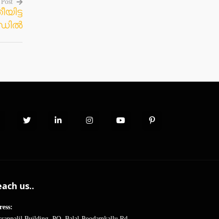
 Post
യിട്ട
ൻഡിൽ
ach us..
ress:
sappalil Building, PO, Balal-Poodamkallu Rd,