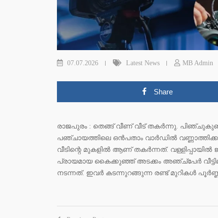
07.07.2026
Latest News
MB Admin
Share
രാജപുരം : തെങ്ങ് വീണ് വീട് തകർന്നു. പിഞ്ചുക
പഞ്ചായത്തിലെ ഒൻപതാം വാർഡിൽ വണ്ണാത്തിക്
വീടിന്റെ മുകളിൽ ആണ് തകർന്നത്. വള്ളിപ്പായിൽ 
പ്രായമായ കൈക്കുഞ്ഞ് അടക്കം അഞ്ച്‌പേർ വീട്ട
നടന്നത്. ഇവർ കടന്നുറങ്ങുന്ന രണ്ട് മുറികൾ പൂർണ