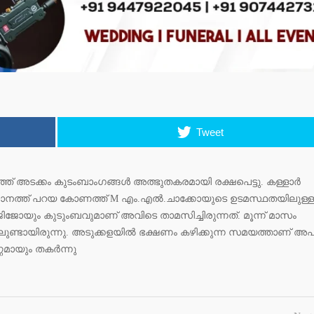
Tweet
ുഞ്ഞ് അടക്കം കുടംബാംഗങ്ങൾ അത്ഭുതകരമായി രക്ഷപെട്ടു. കള്ളാർ
കാനത്ത് പറയ കോണത്ത് M എം.എൽ.ചാക്കോയുടെ ഉടമസ്ഥതയിലുള്ള
ജിജോയും കുടുംബവുമാണ് അവിടെ താമസിച്ചിരുന്നത്. മൂന്ന് മാസം
ിലുണ്ടായിരുന്നു. അടുക്കളയിൽ ഭക്ഷണം കഴിക്കുന്ന സമയത്താണ് അ
്ണമായും തകർന്നു