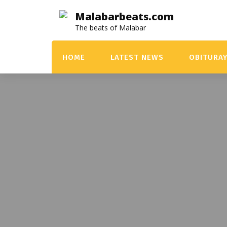
Skip
Malabarbeats.com
to
The beats of Malabar
content
HOME
LATEST NEWS
OBITURA