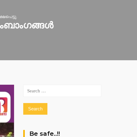
ഷപെട്ടു.
ുടംബാംഗങ്ങൾ
Search
for:
Be safe..!!