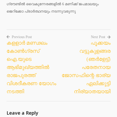
ഗ്രൗണ്ടില്‍ വൈകുന്നേരങ്ങളില്‍ 6 മണിക്ക് ജപമാലയും
ജെറിക്കോ പ്രാര്‍ത്ഥനയും നടന്നുവരുന്നു
Previous Post
Next Post
കളളാര്‍ മണ്ഢലം
പൂക്കയം
Post
കോണ്‍ഗ്രസ്
വട്ടുകുളങ്ങര
navigation
ഐ.യുടെ
(ഞര്‍ളേട്ട്)
ആഭിമുഖ്യത്തില്‍
പരേതനായ
രാജപുരത്ത്
ജോസഫിന്റെ ഭാര്യ
വിശദീകരണ യോഗം
ഏലിക്കുട്ടി
നടത്തി
നിര്യാതയായി
Leave a Reply