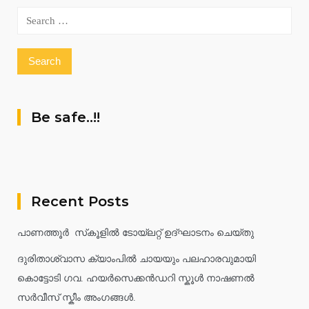
Search
for:
Be safe..!!
Recent Posts
പാണത്തൂർ സ്‌കൂളിൽ ടോയ്ലറ്റ് ഉദ്ഘാടനം ചെയ്തു
ദുരിതാശ്വാസ ക്യാംപിൽ ചായയും പലഹാരവുമായി
കൊട്ടോടി ഗവ. ഹയർസെക്കൻഡറി സ്കൂൾ നാഷണൽ
സർവീസ് സ്കീം അംഗങ്ങൾ.