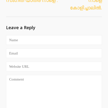
സംഗീത യാത്ര നാളെ .
നാളെ
കോളിച്ചാലില്‍.
Leave a Reply