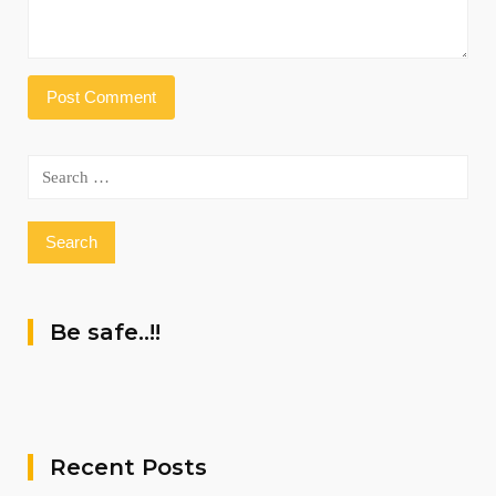
Search
for:
Be safe..!!
Recent Posts