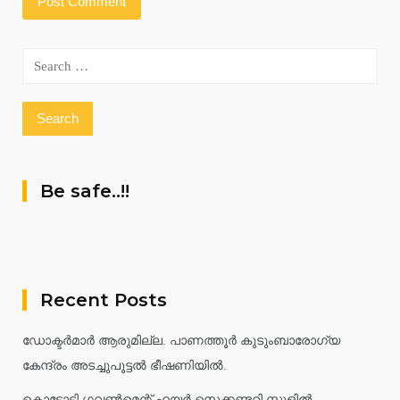
Search
for:
Be safe..!!
Recent Posts
ഡോക്ടർമാർ ആരുമില്ല. പാണത്തൂർ കുടുംബാരോഗ്യ
കേന്ദ്രം അടച്ചുപൂട്ടൽ ഭീഷണിയിൽ.
കൊട്ടോടി ഗവൺമെന്റ് ഹയർ സെക്കണ്ടറി സ്കൂളിൽ