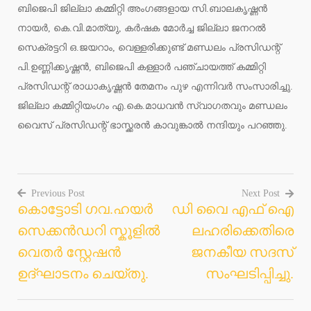
ബിജെപി ജില്ലാ കമ്മിറ്റി അംഗങ്ങളായ സി.ബാലകൃഷ്ണൻ
നായർ, കെ.വി.മാത്യു, കർഷക മോർച്ച ജില്ലാ ജനറൽ
സെക്രട്ടറി ഒ.ജയറാം, വെള്ളരിക്കുണ്ട് മണ്ഡലം പ്രസിഡന്റ്
പി.ഉണ്ണിക്കൃഷ്ണൻ, ബിജെപി കള്ളാർ പഞ്ചായത്ത് കമ്മിറ്റി
പ്രസിഡന്റ് രാധാകൃഷ്ണൻ തേമനം പുഴ എന്നിവർ സംസാരിച്ചു.
ജില്ലാ കമ്മിറ്റിയംഗം എ.കെ.മാധവൻ സ്വാഗതവും മണ്ഡലം
വൈസ് പ്രസിഡന്റ് ഭാസ്ക്കരൻ കാവുങ്കാൽ നന്ദിയും പറഞ്ഞു.
Previous Post
Next Post
കൊട്ടോടി ഗവ.ഹയർ
ഡി വൈ എഫ് ഐ
Post
സെക്കൻഡറി സ്കൂളിൽ
ലഹരിക്കെതിരെ
navigation
വെതർ സ്റ്റേഷൻ
ജനകീയ സദസ്
ഉദ്ഘാടനം ചെയ്തു.
സംഘടിപ്പിച്ചു.