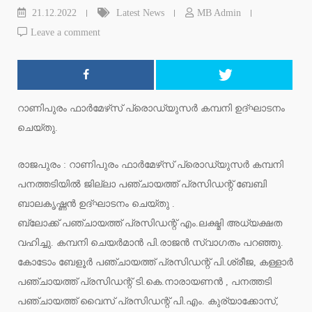
21.12.2022
Latest News
MB Admin
Leave a comment
റാണിപുരം ഫാര്‍മേഴ്‌സ് പ്രൊഡ്യുസര്‍ കമ്പനി ഉദ്ഘാടനം
ചെയ്തു.
രാജപുരം : റാണിപുരം ഫാര്‍മേഴ്‌സ് പ്രൊഡ്യുസര്‍ കമ്പനി
പനത്തടിയിൽ ജില്ലാ പഞ്ചായത്ത് പ്രസിഡന്റ് ബേബി
ബാലകൃഷ്ണൻ ഉദ്ഘാടനം ചെയ്തു .
ബ്ലോക്ക് പഞ്ചായത്ത് പ്രസിഡന്റ് എം.ലക്ഷ്മി അധ്യക്ഷത
വഹിച്ചു. കമ്പനി ചെയർമാൻ പി.രാജൻ സ്വാഗതം പറഞ്ഞു.
കോടോം ബേളൂർ പഞ്ചായത്ത് പ്രസിഡന്റ് പി.ശ്രീജ, കള്ളാർ
പഞ്ചായത്ത് പ്രസിഡന്റ് ടി.കെ.നാരായണൻ , പനത്തടി
പഞ്ചായത്ത് വൈസ് പ്രസിഡന്റ് പി.എം. കുര്യാക്കോസ്,