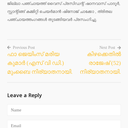
ജില്ലാ പഞ്ചായത്ത് വൈസ് പ്രസിഡന്റ് ഷാനവാസ് പാദൂർ,
സ്റ്റാന്റിങ്ങ് കമ്മിറ്റി ചെയർമാൻ ഷിനോജ് ചാക്കോ , ത്രിതല
പഞ്ചായത്തംഗങ്ങൾ തുടങ്ങിയവർ പ്രസംഗിച്ചു.
Previous Post
Next Post
ഫാ ജെയിംസ് മരിയ
കിഴക്കെതിൽ
Post
കുമാർ (എസ് വി ഡി.)
രാജേഷ് (52)
navigation
മുംബൈ നിര്യാതനായി.
നിര്യാതനായി.
Leave a Reply