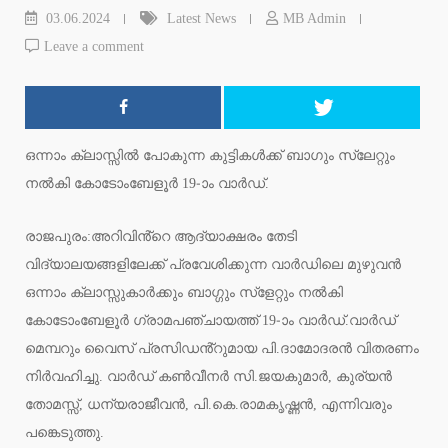
03.06.2024
Latest News
MB Admin
Leave a comment
ഒന്നാം ക്ലാസ്സിൽ പോകുന്ന കുട്ടികൾക്ക് ബാഗും സ്ലേറ്റും
നൽകി കോടോംബേളൂർ 19-ാം വാർഡ്.
രാജപുരം:അറിവിൻ്റെ ആദ്യാക്ഷരം തേടി
വിദ്യാലയങ്ങളിലേക്ക് പ്രവേശിക്കുന്ന വാർഡിലെ മുഴുവൻ
ഒന്നാം ക്ലാസ്സുകാർക്കും ബാഗ്ഗും സ്ളേറ്റും നൽകി
കോടോംബേളൂർ ഗ്രാമപഞ്ചായത്ത് 19-ാം വാർഡ്.വാർഡ്
മെമ്പറും വൈസ് പ്രസിഡൻ്റുമായ പി.ദാമോദരൻ വിതരണം
നിർവഹിച്ചു. വാർഡ് കൺവീനർ സി.ജയകുമാർ, കുര്യൻ
തോമസ്സ്, ധന്യരാജീവൻ, പി.കെ.രാമകൃഷ്ണൻ, എന്നിവരും
പങ്കെടുത്തു.