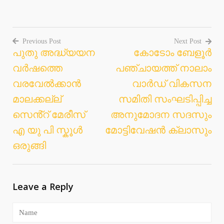
Previous Post
Next Post
പുതു അദ്ധ്യയന
കോടോം ബേളൂർ
Post
വർഷത്തെ
പഞ്ചായത്ത് നാലാം
navigation
വരവേൽക്കാൻ
വാർഡ് വികസന
മാലക്കല്ല്
സമിതി സംഘടിപ്പിച്ച
സെൻ്റ് മേരീസ്
അനുമോദന സദസും
എ യു പി സ്കൂൾ
മോട്ടിവേഷൻ ക്ലാസും
ഒരുങ്ങി
Leave a Reply