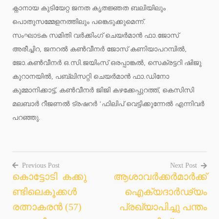
ക്നാനായ കുടിയേറ്റ ജനത കൃതജ്ഞത ബലിയിലും
പൊതുസമ്മേളനത്തിലും പങ്കെടുക്കുമെന്ന്.
സംഘാടക സമിതി വർക്കിംഗ് ചെയർമാൻ ഫാ.ജോസ്
അരീച്ചിറ, ജനറൽ കൺവീനർ ജോസ് കണിയാപറമ്പിൽ,
ജോ.കൺവീനർ ഒ.സി.ജയിംസ് ഒരപ്പാങ്കൽ, സെക്രട്ടറി ഷിജു
കുറാനയിൽ, പബ്ലിസറ്റി ചെയർമാൻ ഫാ.ഡിനോ
കുമ്മാനിക്കാട്ട്, കൺവീനർ ജിജി കഴക്കേപ്പുറത്ത്, കെസിസി
മലബാർ റീജണൽ ട്രഷറർ ‘ഫിലിപ് വെട്ടിക്കുന്നേൽ എന്നിവർ
പറഞ്ഞു.
Previous Post
Next Post
കൊട്ടോടി കക്കു
ആശാവർക്കർമാർക്ക്
Post
ണ്ടിലെകൂക്കൾ
ഐക്യദാർഢ്യം
navigation
രത്നാകരൻ (57)
പ്രഖ്യാപിച്ചു പന്തം