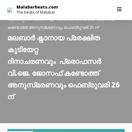
Skip
Malabarbeats.com
Malabarbeats.com
>
Latest News
>
മലബാർ ക്നാനായ പ്രേക്ഷിത
The beats of Malabar
to
കുടിയേറ്റ ദിനാചരണവും പ്രൊഫസർ വി.ജെ. ജോസഫ്
content
കണ്ടോത്ത് അനുസ്‌മരണവും ഫെബ്രുവരി 26 ന്
മലബാർ ക്നാനായ പ്രേക്ഷിത
കുടിയേറ്റ
ദിനാചരണവും പ്രൊഫസർ
വി.ജെ. ജോസഫ് കണ്ടോത്ത്
അനുസ്‌മരണവും ഫെബ്രുവരി 26
ന്