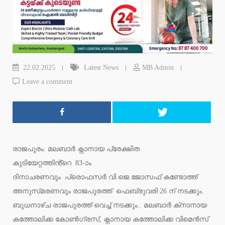
22.02.2025
Latest News
MB Admin
Leave a comment
രാജപുരം: മലബാർ ക്നാനായ പ്രേക്ഷിത
കുടിയേറ്റത്തിൻ്റെ 83-ാം
ദിനാചരണവും പ്രൊഫസർ വി.ജെ.ജോസഫ് കണ്ടോത്ത്
അനുസ്‌മരണവും രാജപുരത്ത് ഫെബ്രുവരി 26 ന് നടക്കും.
ബുധനാഴ്‌ച രാജപുരത്ത് വെച്ച് നടക്കും.. മലബാർ ക്‌നാനായ
കത്തോലിക്ക കോൺഗ്രസ്, ക്ന‌ാനായ കത്തോലിക്ക വിമെൻസ്