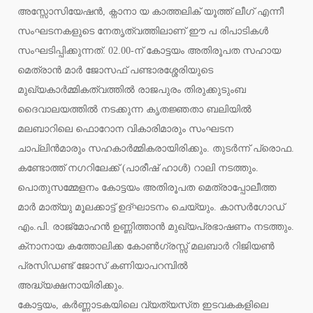
അസ്സോസിയേഷൻ, ക്നാനാ യ കാത്തലിക് യൂത്ത് ലീഗ് എന്നീ
സംഘടനകളുടെ നേതൃത്വത്തിലാണ് ഈ പ രിപാടികൾ
സംഘടിപ്പിക്കുന്നത്. 02.00-ന് കോട്ടയം അതിരൂപത സഹായ
മെത്രാൻ മാർ ജോസഫ് പണ്ടാരശ്ശേരിയുടെ
മുഖ്യകാർമ്മികത്വത്തിൽ രാജപുരം തിരുക്കുടുംബ
ദൈവാലയത്തിൽ നടക്കുന്ന കൃതജ്ഞതാ ബലിയിൽ
മലബാറിലെ ഫൊറോന വികാരിമാരും സംഘടന
ചാപ്ലിൻമാരും സഹകാർമ്മികരായിരിക്കും. തുടർന്ന് പ്രൊഫ.
കണ്ടോത്ത് നഗറിലേക്ക് (പാരീഷ് ഹാൾ) റാലി നടത്തും.
പൊതുസമ്മേളനം കോട്ടയം അതിരൂപത മെത്രാപ്പോലീത്ത
മാർ മാത്യു മൂലക്കാട്ട് ഉദ്ഘാടനം ചെയ്യും. കാസർഗോഡ്
എം.പി. രാജ്മോഹൻ ഉണ്ണിത്താൻ മുഖ്യപ്രഭാഷണം നടത്തും.
ക്‌നാനായ കത്തോലിക്ക കോൺഗ്രസ്സ് മലബാർ റിജിയൺ
പ്രസിഡണ്ട് ജോസ് കണിയാപറമ്പിൽ
അദ്ധ്യക്ഷനായിരിക്കും.
കോട്ടയം, കർണ്ണാടകയിലെ വ്യത്യസ്‌ത ഇടവകകളിലെ