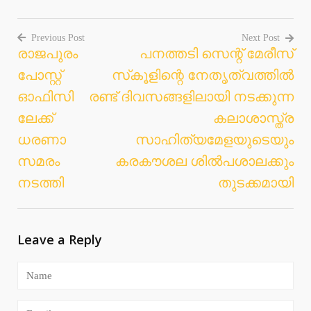
Previous Post
Next Post
രാജപുരം
പനത്തടി സെന്റ് മേരീസ്
Post
പോസ്റ്റ്
സ്‌കൂളിന്റെ നേതൃത്വത്തില്‍
navigation
ഓഫിസി
രണ്ട് ദിവസങ്ങളിലായി നടക്കുന്ന
ലേക്ക്
കലാശാസ്ത്ര
ധരണാ
സാഹിത്യമേളയുടെയും
സമരം
കരകൗശല ശില്‍പശാലക്കും
നടത്തി
തുടക്കമായി
Leave a Reply