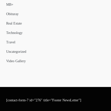
MB+
Obituray
Real Estate
Technology
Travel
Uncategorized
Video Gallery
[contact-form-7 id=”276″ title=”Footer NewsLetter”]