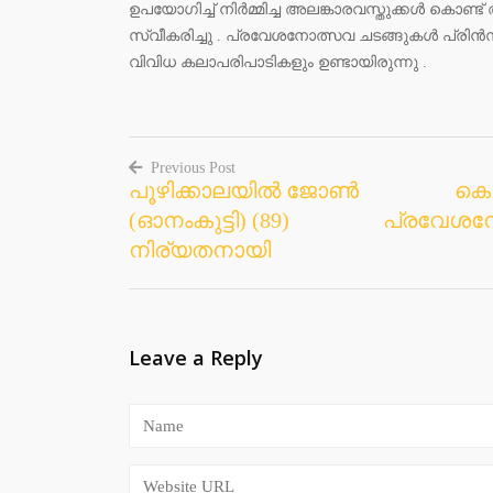
ഉപയോഗിച്ച് നിർമ്മിച്ച അലങ്കാരവസ്തുക്കൾ കൊണ്ട
സ്വീകരിച്ചു . പ്രവേശനോത്സവ ചടങ്ങുകൾ പ്രിൻസ
വിവിധ കലാപരിപാടികളും ഉണ്ടായിരുന്നു .
Previous Post
പൂഴിക്കാലയിൽ ജോൺ
കൊ
Post
(ഓനംകുട്ടി) (89)
പ്രവേശനോ
navigation
നിര്യതനായി
Leave a Reply