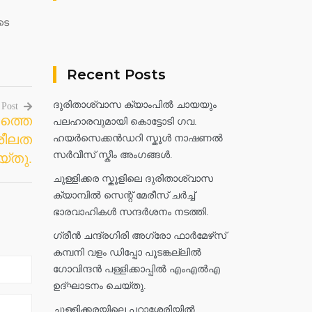
ടെ
Recent Posts
ദുരിതാശ്വാസ ക്യാംപിൽ ചായയും
 Post
ത്തെ
പലഹാരവുമായി കൊട്ടോടി ഗവ.
്രീലത
ഹയർസെക്കൻഡറി സ്കൂൾ നാഷണൽ
സർവീസ് സ്കീം അംഗങ്ങൾ.
യ്തു.
ചുള്ളിക്കര സ്കൂളിലെ ദുരിതാശ്വാസ
ക്യാമ്പിൽ സെന്റ് മേരീസ് ചർച്ച്
ഭാരവാഹികൾ സന്ദർശനം നടത്തി.
ഗ്രീൻ ചന്ദ്രഗിരി അഗ്രോ ഫാർമേഴ്‌സ്
കമ്പനി വളം ഡിപ്പോ പൂടങ്കല്ലിൽ
ഗോവിന്ദൻ പള്ളിക്കാപ്പിൽ എംഎൽഎ
ഉദ്ഘാടനം ചെയ്തു.
ചുള്ളിക്കരയിലെ പറാശ്ശേരിയിൽ