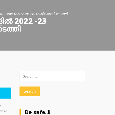
തെ പ്രവേശനോത്സവം ഗംഭീരമായി നടത്തി
ിൽ 2022 -23
ടത്തി
Search
for:
ം
്ങോല
Be safe..!!