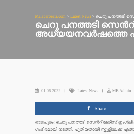
Malabarbeats.com
>
Latest News
>
ചെറു പനത്തടി സെ
ചെറു പനത്തടി സെൻറ് 
അധ്യയനവർഷത്തെ പ്
01.06.2022
Latest News
MB Admin
Share
രാജപുരം: ചെറു പനത്തടി സെൻറ് മേരീസ് ഇംഗ്ല
ഗംഭീരമായി നടത്തി. പുതിയതായി സ്കൂളിലേക്ക് എത