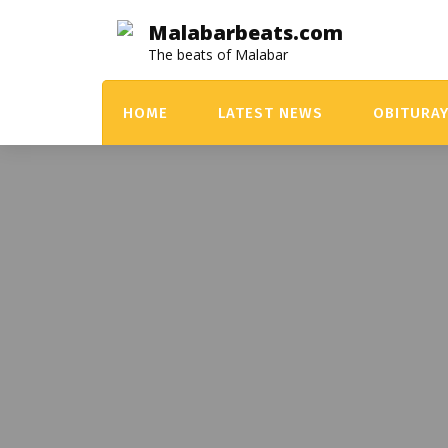
Skip
Malabarbeats.com
to
The beats of Malabar
content
HOME
LATEST NEWS
OBITURA