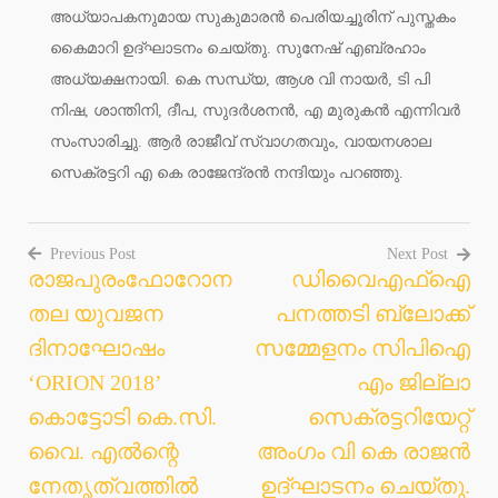
അധ്യാപകനുമായ സുകുമാരന്‍ പെരിയച്ചൂരിന് പുസ്തകം
കൈമാറി ഉദ്ഘാടനം ചെയ്തു. സുനേഷ് എബ്രഹാം
അധ്യക്ഷനായി. കെ സന്ധ്യ, ആശ വി നായര്‍, ടി പി
നിഷ, ശാന്തിനി, ദീപ, സുദര്‍ശനന്‍, എ മുരുകന്‍ എന്നിവര്‍
സംസാരിച്ചു. ആര്‍ രാജീവ് സ്വാഗതവും, വായനശാല
സെക്രട്ടറി എ കെ രാജേന്ദ്രന്‍ നന്ദിയും പറഞ്ഞു.
Previous Post
Next Post
രാജപുരംഫോറോന
ഡിവൈഎഫ്ഐ
Post
തല യുവജന
പനത്തടി ബ്ലോക്ക്
navigation
ദിനാഘോഷം
സമ്മേളനം സിപിഐ
‘ORION 2018’
എം ജില്ലാ
കൊട്ടോടി കെ.സി.
സെക്രട്ടറിയേറ്റ്
വൈ. എല്‍ന്റെ
അംഗം വി കെ രാജന്‍
നേതൃത്വത്തില്‍
ഉദ്ഘാടനം ചെയ്തു.