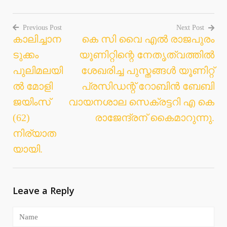
Previous Post
Next Post
കാലിച്ചാന
കെ സി വൈ എല്‍ രാജപുരം
Post
ടുക്കം
യൂണിറ്റിന്റെ നേതൃത്വത്തില്‍
navigation
പുലിമലയി
ശേഖരിച്ച പുസ്തങ്ങള്‍ യൂണിറ്റ്
ൽ മോളി
പ്രസിഡന്റ് റോബിന്‍ ബേബി
ജയിംസ്
വായനശാല സെക്രട്ടറി എ കെ
(62)
രാജേന്ദ്രന് കൈമാറുന്നു.
നിര്യാത
യായി.
Leave a Reply