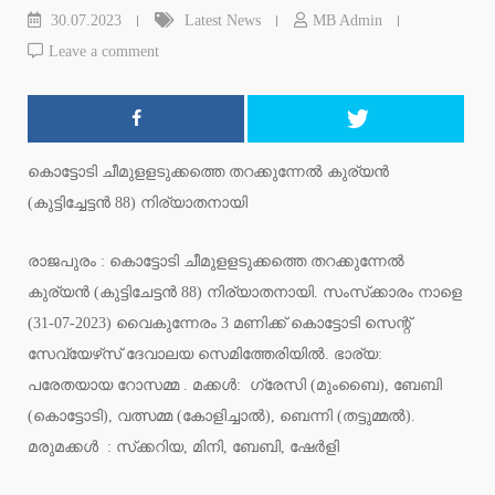
30.07.2023
Latest News
MB Admin
Leave a comment
കൊട്ടോടി ചീമുളളടുക്കത്തെ തറക്കുന്നേൽ കുര്യൻ
(കുട്ടിച്ചേട്ടൻ 88) നിര്യാതനായി
രാജപുരം : കൊട്ടോടി ചീമുളളടുക്കത്തെ തറക്കുന്നേൽ
കുര്യൻ (കുട്ടിചേട്ടൻ 88) നിര്യാതനായി. സംസ്‌ക്കാരം നാളെ
(31-07-2023) വൈകുന്നേരം 3 മണിക്ക് കൊട്ടോടി സെന്റ്
സേവ്യേഴ്‌സ് ദേവാലയ സെമിത്തേരിയിൽ. ഭാര്യ:
പരേതയായ റോസമ്മ . മക്കൾ: ഗ്രേസി (മുംബൈ), ബേബി
(കൊട്ടോടി), വത്സമ്മ (കോളിച്ചാൽ), ബെന്നി (തട്ടുമ്മൽ).
മരുമക്കൾ : സ്‌ക്കറിയ, മിനി, ബേബി, ഷേർളി