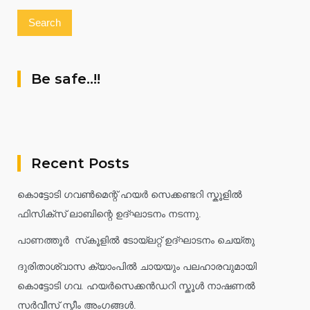
Be safe..!!
Recent Posts
കൊട്ടോടി ഗവൺമെന്റ് ഹയർ സെക്കണ്ടറി സ്കൂളിൽ
ഫിസിക്സ് ലാബിന്റെ ഉദ്ഘാടനം നടന്നു.
പാണത്തൂർ സ്‌കൂളിൽ ടോയ്ലറ്റ് ഉദ്ഘാടനം ചെയ്തു
ദുരിതാശ്വാസ ക്യാംപിൽ ചായയും പലഹാരവുമായി
കൊട്ടോടി ഗവ. ഹയർസെക്കൻഡറി സ്കൂൾ നാഷണൽ
സർവീസ് സ്കീം അംഗങ്ങൾ.