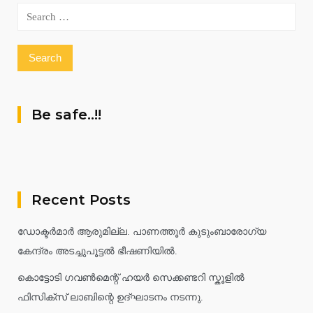
Search
for:
Be safe..!!
Recent Posts
ഡോക്ടർമാർ ആരുമില്ല. പാണത്തൂർ കുടുംബാരോഗ്യ
കേന്ദ്രം അടച്ചുപൂട്ടൽ ഭീഷണിയിൽ.
കൊട്ടോടി ഗവൺമെന്റ് ഹയർ സെക്കണ്ടറി സ്കൂളിൽ
ഫിസിക്സ് ലാബിന്റെ ഉദ്ഘാടനം നടന്നു.