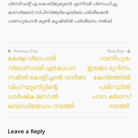
പ്രസിഡന്റ് എ.കെ.ബിജുകുമാർ എന്നിവർ പ്രസംഗിച്ചു.
കാസർകോട് സിപിസിആർഐയിലെ പരിശീലകൻ
പാണ്ഡുരംഗൻ കൂൺ കൃഷിയിൽ പരിശീലനം നൽകി.
Previous Post
Next Post
കേരള വ്യാപാരി
റാണിപുരം
Post
വ്യവസായി ഏകോപന
ഇക്കോ ടൂറിസം
navigation
സമിതി കോളിച്ചാൽ വനിതാ
കേന്ദ്രത്തിൽ
വിംഗ് യൂണിറ്റിന്റെ
പരിസ്ഥിതി
വാർഷിക ജനറൽ
പഠന ക്ലാസ്
ബോഡിയോഗം നടത്തി.
നടത്തി.
Leave a Reply