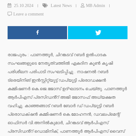
25.10.2024
Latest News
MB Admin
Leave a comment
രാജപുരം : പാണത്തൂർ, ചിറങ്കടവ് റബർ ഉൽപാദക
സംഘങ്ങളുടെ നേതൃത്വത്തിൽ ഏകദിന കൂൺ കൃഷി
പരിശീലന പരിപാടി സംഘടിപ്പിച്ചു . നാഷനൽ റബർ
ട്രെയിനിങ് ഇൻസ്റ്റിറ്റ്യൂട്ട് ഡപ്യൂട്ടി പ്രൊഡക്ഷൻ
കമ്മിഷണർ കെ.ജെ.ജോസ് ഉദ്ഘാടനം ചെയ്തു. പാണത്തൂർ
ആർപിഎസ് പ്രസിഡൻ്റ് അജി ജോസഫ് അധ്യക്ഷത
വഹിച്ചു. കാഞ്ഞങ്ങാട് റബർ ബോർ ഡ് ഡപ്യൂട്ടി റബർ
പ്രൊഡക്‌ഷൻ കമ്മിഷണർ കെ.മോഹനൻ, ഡവലപ്മെന്റ്
ഓഫിസർ വി.അനിൽകുമാർ, ചിറങ്കടവ് ആർപിഎസ്
പ്രസിഡൻ്റ് ഡൊമിനിക്, പാണത്തൂർ ആർപിഎസ് വൈസ്