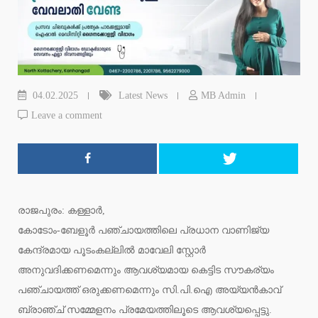
04.02.2025
Latest News
MB Admin
Leave a comment
രാജപുരം: കള്ളാർ,
കോടോം-ബേളൂർ പഞ്ചായത്തിലെ പ്രധാന വാണിജ്യ
കേന്ദ്രമായ പൂടംകല്ലിൽ മാവേലി സ്റ്റോർ
അനുവദിക്കണമെന്നും ആവശ്യമായ കെട്ടിട സൗകര്യം
പഞ്ചായത്ത് ഒരുക്കണമെന്നും സി.പി.ഐ അയ്യൻകാവ്
ബ്രാഞ്ച് സമ്മേളനം പ്രമേയത്തിലൂടെ ആവശ്യപ്പെട്ടു.