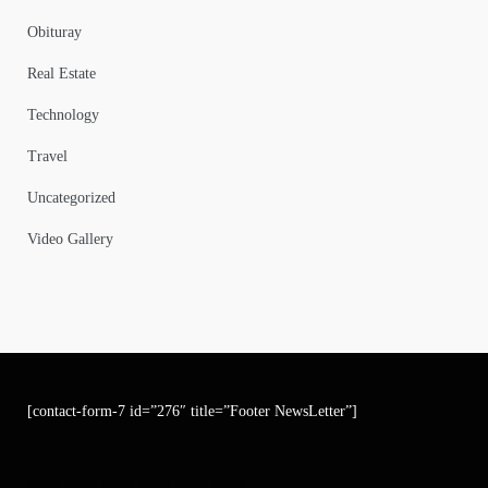
Obituray
Real Estate
Technology
Travel
Uncategorized
Video Gallery
[contact-form-7 id=”276″ title=”Footer NewsLetter”]