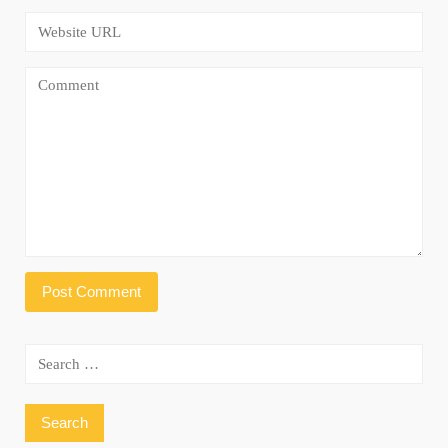
Search
for: