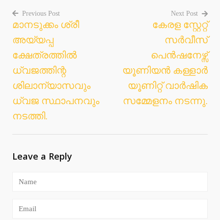
Previous Post
Next Post
മാനടുക്കം ശ്രീ
കേരള ‌സ്റ്റേറ്റ്
Post
അയ്യപ്പ
സർവീസ്
navigation
ക്ഷേത്രത്തിൽ
പെൻഷനേഴ്സ്
ധ്വജത്തിന്റ
യൂണിയൻ കള്ളാർ
ശിലാന്യാസവും
യൂണിറ്റ് വാർഷിക
ധ്വജ സ്ഥാപനവും
സമ്മേളനം നടന്നു.
നടത്തി.
Leave a Reply