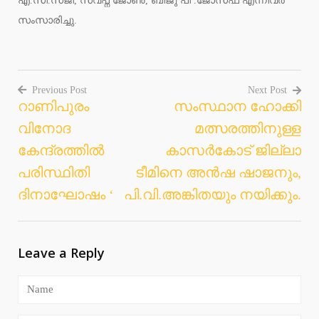
എ.സി.സജി, സ്വപ്ന ജോൺ, ബിജു പി .ജോസഫ് എന്നിവർ
സംസാരിച്ചു.
Previous Post
Next Post
റാണിപുരം
സംസ്ഥാന ഹോക്കി
Post
വിനോദ
മത്സരത്തിനുള്ള
navigation
കേന്ദ്രത്തിൽ
കാസർകോട് ജില്ലാ
പരിസ്ഥിതി
ടീമിനെ അൻഷ ഷാജനും,
ദിനാഘോഷം ‘
പി.വി.അങ്കിതയും നയിക്കും.
Leave a Reply