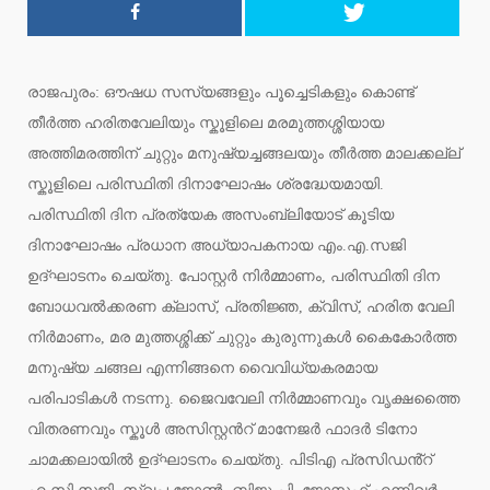
രാജപുരം: ഔഷധ സസ്യങ്ങളും പൂച്ചെടികളും കൊണ്ട്
തീർത്ത ഹരിതവേലിയും സ്കൂളിലെ മരമുത്തശ്ശിയായ
അത്തിമരത്തിന് ചുറ്റും മനുഷ്യച്ചങ്ങലയും തീർത്ത മാലക്കല്ല്
സ്കൂളിലെ പരിസ്ഥിതി ദിനാഘോഷം ശ്രദ്ധേയമായി.
പരിസ്ഥിതി ദിന പ്രത്യേക അസംബ്ലിയോട് കൂടിയ
ദിനാഘോഷം പ്രധാന അധ്യാപകനായ എം.എ.സജി
ഉദ്ഘാടനം ചെയ്തു. പോസ്റ്റർ നിർമ്മാണം, പരിസ്ഥിതി ദിന
ബോധവൽക്കരണ ക്ലാസ്, പ്രതിജ്ഞ, ക്വിസ്, ഹരിത വേലി
നിർമാണം, മര മുത്തശ്ശിക്ക് ചുറ്റും കുരുന്നുകൾ കൈകോർത്ത
മനുഷ്യ ചങ്ങല എന്നിങ്ങനെ വൈവിധ്യകരമായ
പരിപാടികൾ നടന്നു. ജൈവവേലി നിർമ്മാണവും വൃക്ഷത്തൈ
വിതരണവും സ്കൂൾ അസിസ്റ്റൻറ് മാനേജർ ഫാദർ ടിനോ
ചാമക്കലായിൽ ഉദ്ഘാടനം ചെയ്തു. പിടിഎ പ്രസിഡൻ്റ്