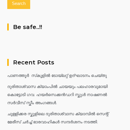
Be safe..!!
Recent Posts
പാണത്തൂർ സ്‌കൂളിൽ ടോയ്ലറ്റ് ഉദ്ഘാടനം ചെയ്തു
ദുരിതാശ്വാസ ക്യാംപിൽ ചായയും പലഹാരവുമായി
കൊട്ടോടി ഗവ. ഹയർസെക്കൻഡറി സ്കൂൾ നാഷണൽ
സർവീസ് സ്കീം അംഗങ്ങൾ.
ചുള്ളിക്കര സ്കൂളിലെ ദുരിതാശ്വാസ ക്യാമ്പിൽ സെന്റ്
മേരീസ് ചർച്ച് ഭാരവാഹികൾ സന്ദർശനം നടത്തി.