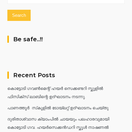
for:
Be safe..!!
Recent Posts
കൊട്ടോടി ഗവൺമെന്റ് ഹയർ സെക്കണ്ടറി സ്കൂളിൽ
ഫിസിക്സ് ലാബിന്റെ ഉദ്ഘാടനം നടന്നു.
പാണത്തൂർ സ്‌കൂളിൽ ടോയ്ലറ്റ് ഉദ്ഘാടനം ചെയ്തു
ദുരിതാശ്വാസ ക്യാംപിൽ ചായയും പലഹാരവുമായി
കൊട്ടോടി ഗവ. ഹയർസെക്കൻഡറി സ്കൂൾ നാഷണൽ