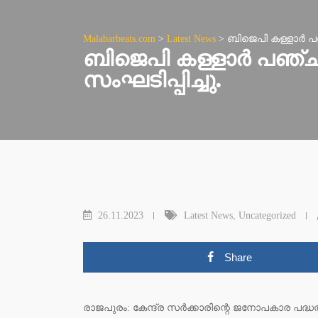
Malabarbeats.com
>
Latest News
>
ബിജെപി കള്ളാർ പഞ്
ബിജെപി കള്ളാർ പഞ്ചായ
സംഘടിപ്പിച്ചു.
26.11.2023
Latest News
,
Uncategorized
Share
രാജപുരം: കേന്ദ്ര സർക്കാരിന്റെ ജനോപകാര പദ്