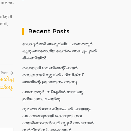
ു ശേഷം
രട്ടറി
ാണി,
Recent Posts
ഡോക്ടർമാർ ആരുമില്ല. പാണത്തൂർ
കുടുംബാരോഗ്യ കേന്ദ്രം അടച്ചുപൂട്ടൽ
ഭീഷണിയിൽ.
കൊട്ടോടി ഗവൺമെന്റ് ഹയർ
 Post
സെക്കണ്ടറി സ്കൂളിൽ ഫിസിക്സ്
രിച്ച
ലാബിന്റെ ഉദ്ഘാടനം നടന്നു.
്തു.
പാണത്തൂർ സ്‌കൂളിൽ ടോയ്ലറ്റ്
ഉദ്ഘാടനം ചെയ്തു
ദുരിതാശ്വാസ ക്യാംപിൽ ചായയും
പലഹാരവുമായി കൊട്ടോടി ഗവ.
ഹയർസെക്കൻഡറി സ്കൂൾ നാഷണൽ
സർവീസ് സ്കീം അംഗങ്ങൾ.