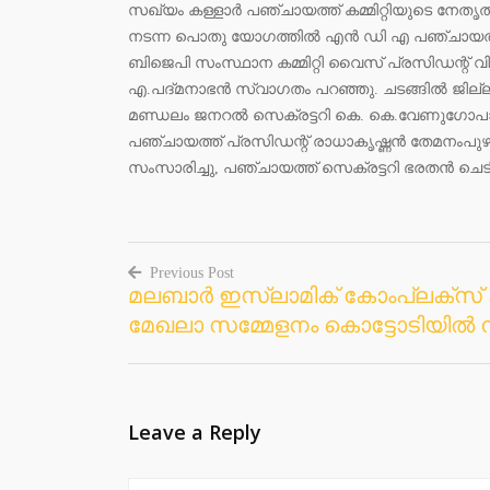
സഖ്യം കള്ളാർ പഞ്ചായത്ത് കമ്മിറ്റിയുടെ നേത
നടന്ന പൊതു യോഗത്തിൽ എൻ ഡി എ പഞ്ചായത്ത് 
ബിജെപി സംസ്ഥാന കമ്മിറ്റി വൈസ് പ്രസിഡന്റ്‌
എ.പദ്മനാഭൻ സ്വാഗതം പറഞ്ഞു. ചടങ്ങിൽ ജില്ലാ സ
മണ്ഡലം ജനറൽ സെക്രട്ടറി കെ. കെ.വേണുഗോപാൽ
പഞ്ചായത്ത് പ്രസിഡന്റ്‌ രാധാകൃഷ്ണൻ തേമനംപുഴ
സംസാരിച്ചു, പഞ്ചായത്ത് സെക്രട്ടറി ഭരതൻ ചെടിക്
Previous Post
മലബാർ ഇസ്ലാമിക് കോംപ്ലക്സ് 
Post
മേഖലാ സമ്മേളനം കൊട്ടോടിയിൽ ന
navigation
Leave a Reply