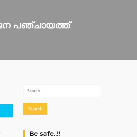
ൽ ജന പഞ്ചായത്ത്
Search
for:
Be safe..!!
യ