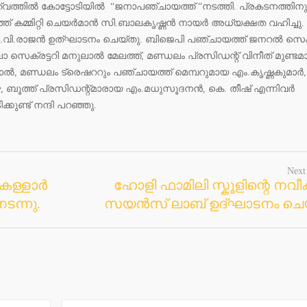
ൃത്വത്തിൽ കോട്ടോടിയിൽ “ജനാപഞ്ചായത്ത് “നടത്തി. പ്രകടനത്തിന
കമ്മിറ്റി ചെയർമാൻ സി.ബാലകൃഷ്ണൻ നായർ അധ്യക്ഷത വഹിച്ചു.
 വി.വി.രാജൻ ഉത്ഘാടനം ചെയ്തു. ബിജെപി പഞ്ചായത്ത് ജനറൽ സെക്
െക്രട്ടറി മനുലാൽ മേലത്ത്, മണ്ഡലം പ്രസിഡന്റ്‌ വിനീത് മുണ്ടമ
, മണ്ഡലം ട്രെഷററും പഞ്ചായത്ത് മെമ്പറുമായ എം.കൃഷ്ണകുമാർ,
, ബൂത്ത്‌ പ്രസിഡന്റ്‌മാരായ എം.മധുസൂദനൻ, കെ. തീഷ് എന്നിവർ
കുണ്ട് നന്ദി പറഞ്ഞു.
Next
കള്ളാർ
ഹോളി ഫാമിലി സ്കൂളിന്റെ നവീക
ടന്നു.
സയൻസ് ലാബ് ഉദ്ഘാടനം ചെയ