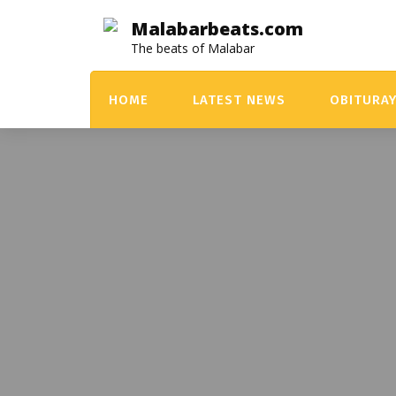
Skip
Malabarbeats.com
to
The beats of Malabar
content
HOME
LATEST NEWS
OBITURA