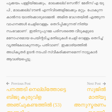
പൂക്കയം പള്ളിയിലേക്കും, മാലക്കല്ല് സെൻ്റ് മേരീസ് എ യു
പി , മാലക്കല്ല് ടൗൺ എന്നിവിടങ്ങളിലേക്കും മറ്റും പോകുന്ന
കാൽനട യാത്രക്കാരുടെമേൽ അമിത വേഗതയിൽ എത്തുന്ന
വാഹനങ്ങൾ ചെളിവെള്ളം തെറിപ്പിക്കുന്നത് നിത്യ
സംഭവമാണ് . ഇതിനുപുറമേ പരിസരത്തെ വീടുകളുടെ
മനോഹരമായ പെയിന്റടിച്ച മതിലുകൾ ചെളി വെള്ളം തെറിച്ച്
വൃത്തികേടാകുന്നതും പതിവാണ് . ഇക്കാര്യത്തിൽ
അധികൃതർ ഉടൻ നടപടി സ്വീകരിക്കണമെന്ന് നാട്ടുകാർ
ആവശ്യപ്പെട്ടു .
Previous Post
Next Post
പനത്തടി നെല്ലിത്തോട്ടെ
സുജിൽ
Post
ബിജു കുരുവിള
മാത്യൂ
navigation
അഞ്ചുകണ്ടത്തിൽ (53)
അനുസ്മരണം