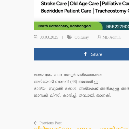
08.03.2025
Obituray
MB Admin
Share
രാജപുരം: പാണത്തൂർ പരിയാരത്തെ
അടിയോടി ബാലൻ (48) അന്തരിച്ചു.
ഭാര്യ : സുമതി. മക്കൾ: അഭിഷേക്, അഭീകൃഷ്ണ, അ
ജാനകി, ലിസി, കാരിച്ചി, തമ്പായി, ജാനകി.
Previous Post