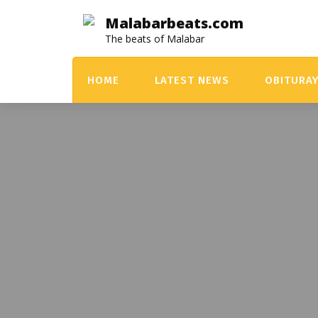
Skip
Malabarbeats.com
to
The beats of Malabar
content
HOME
LATEST NEWS
OBITURA