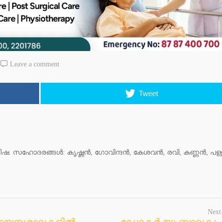
Leave a comment
Tweet
ഭിഷ. സഹോദരങ്ങൾ: കൃഷ്ണൻ, ഗോവിന്ദൻ, കേശവൻ, രവി, കണ്ണൻ, പള്ള
Next