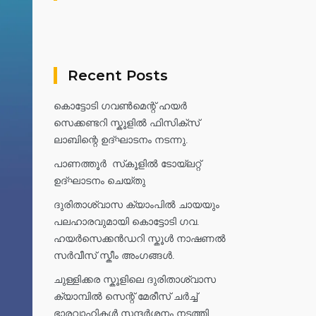
Recent Posts
കൊട്ടോടി ഗവൺമെന്റ് ഹയർ
സെക്കണ്ടറി സ്കൂളിൽ ഫിസിക്സ്
ലാബിന്റെ ഉദ്ഘാടനം നടന്നു.
പാണത്തൂർ സ്‌കൂളിൽ ടോയ്ലറ്റ്
ഉദ്ഘാടനം ചെയ്തു
ദുരിതാശ്വാസ ക്യാംപിൽ ചായയും
പലഹാരവുമായി കൊട്ടോടി ഗവ.
ഹയർസെക്കൻഡറി സ്കൂൾ നാഷണൽ
സർവീസ് സ്കീം അംഗങ്ങൾ.
ചുള്ളിക്കര സ്കൂളിലെ ദുരിതാശ്വാസ
ക്യാമ്പിൽ സെന്റ് മേരീസ് ചർച്ച്
ഭാരവാഹികൾ സന്ദർശനം നടത്തി.