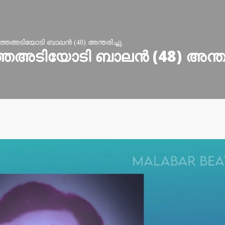
തെഅടിയോടി ബാലൻ (48) അന്തരിച്ചു.
െഅടിയോടി ബാലൻ (48) അന്തരി