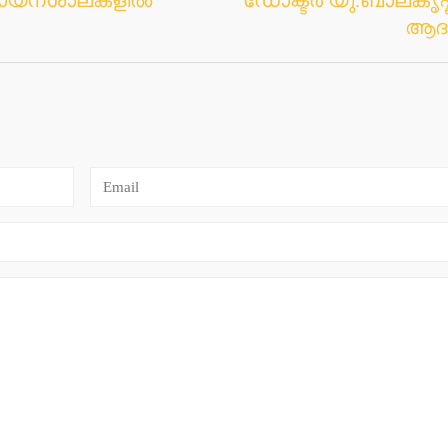
ക് വായനശാലകളില്‍
ഡോക്ടർ യു.ബാലകൃഷ
ആദരി