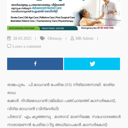
28.03.2025
Obituray
MB Admin
Leave a comment
രാജപുരം : പി.മാധവൻ പേരിയ (63) നിര്യാതനായി. ഭാര്യ:
രാധ.
മക്കൾ: ദിവ്യമാധവൻ (ജില്ലാ പഞ്ചായത്ത് കാസർകോട്),
വിദ്യ മാധവൻ (വിദ്യാർഥി)
പിതാവ് : എം.കുഞ്ഞമ്പു . മാതാവ്: മാണിയമ്മ. സഹോദരങ്ങൾ
നാരായണൻ പേരിയ (റിട്ട അധ്യാപകൻ കാസർകോട്)