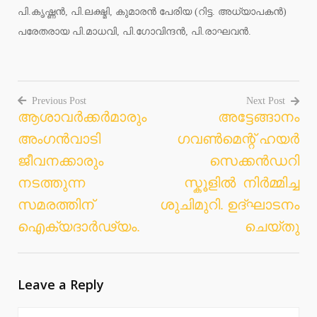
പി.കൃഷ്ണൻ, പി.ലക്ഷ്മി, കുമാരൻ പേരിയ (റിട്ട. അധ്യാപകൻ)
പരേതരായ പി.മാധവി, പി.ഗോവിന്ദൻ, പി.രാഘവൻ.
Previous Post
Next Post
ആശാവർക്കർമാരും
അട്ടേങ്ങാനം
Post
അംഗൻവാടി
ഗവൺമെന്റ് ഹയർ
navigation
ജീവനക്കാരും
സെക്കൻഡറി
നടത്തുന്ന
സ്കൂളിൽ നിർമ്മിച്ച
സമരത്തിന്
ശുചിമുറി. ഉദ്ഘാടനം
ഐക്യദാർഢ്യം.
ചെയ്തു
Leave a Reply