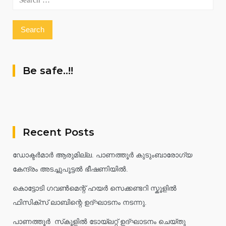
for:
Be safe..!!
Recent Posts
ഡോക്ടർമാർ ആരുമില്ല. പാണത്തൂർ കുടുംബാരോഗ്യ
കേന്ദ്രം അടച്ചുപൂട്ടൽ ഭീഷണിയിൽ.
കൊട്ടോടി ഗവൺമെന്റ് ഹയർ സെക്കണ്ടറി സ്കൂളിൽ
ഫിസിക്സ് ലാബിന്റെ ഉദ്ഘാടനം നടന്നു.
പാണത്തൂർ സ്‌കൂളിൽ ടോയ്ലറ്റ് ഉദ്ഘാടനം ചെയ്തു