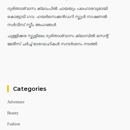
ദുരിതാശ്വാസ ക്യാംപിൽ ചായയും പലഹാരവുമായി
കൊട്ടോടി ഗവ. ഹയർസെക്കൻഡറി സ്കൂൾ നാഷണൽ
സർവീസ് സ്കീം അംഗങ്ങൾ.
ചുള്ളിക്കര സ്കൂളിലെ ദുരിതാശ്വാസ ക്യാമ്പിൽ സെന്റ്
മേരീസ് ചർച്ച് ഭാരവാഹികൾ സന്ദർശനം നടത്തി.
Categories
Adventure
Beauty
Fashion