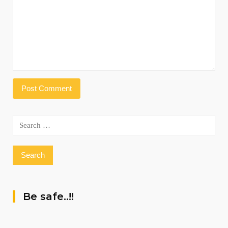
Search
for:
Be safe..!!