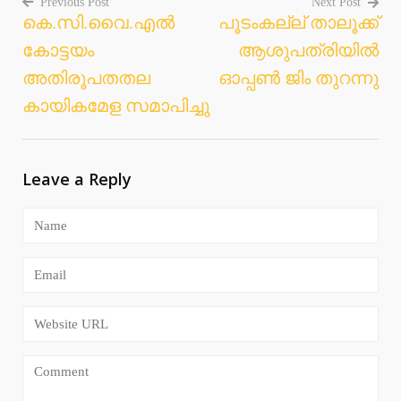
Previous Post
Next Post
കെ.സി.വൈ.എൽ
പൂടംകല്ല് താലൂക്ക്
Post
കോട്ടയം
ആശുപത്രിയിൽ
navigation
അതിരൂപതതല
ഓപ്പൺ ജിം തുറന്നു
കായികമേള സമാപിച്ചു
Leave a Reply