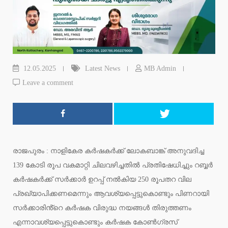
12.05.2025
Latest News
MB Admin
Leave a comment
രാജപുരം : നാളികേര കർഷകർക്ക് ലോകബാങ്ക് അനുവദിച്ച
139 കോടി രൂപ വകമാറ്റി ചിലവഴിച്ചതിൽ പ്രതിഷേധിച്ചും റബ്ബർ
കർഷകർക്ക് സർക്കാർ ഉറപ്പ് നൽകിയ 250 രൂപതറ വില
പ്രഖ്യാപിക്കണമെന്നും ആവശ്യപ്പെട്ടുകൊണ്ടും പിണറായി
സർക്കാരിൻ്റെ കർഷക വിരുദ്ധ നയങ്ങൾ തിരുത്തണം
എന്നാവശ്യപ്പെട്ടുകൊണ്ടും കർഷക കോൺഗ്രസ്