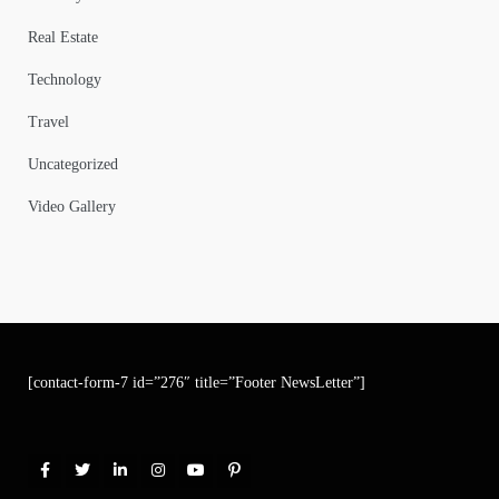
Real Estate
Technology
Travel
Uncategorized
Video Gallery
[contact-form-7 id=”276″ title=”Footer NewsLetter”]