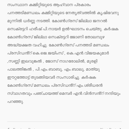
സംസ്ഥാന കമ്മിറ്റിയുടെ ആഹ്വാന പ്രകാരം
പനത്തടിമണ്ഡലം കമ്മിറ്റിയുടെ നേതൃത്വത്തിൽ കൃഷിഭവനു
മുന്നിൽ ധർണ്ണ നടത്തി. കോൺഗ്രസ് ജില്ലാ ജനറൽ
സെക്രട്ടറി ഹരീഷ് പി.നായർ ഉൽഘാടനം ചെയ്തു. കർഷക
കോൺഗ്രസ് ജില്ലാ സെക്രട്ടറി ജോണി തോലമ്പുഴ
അദ്ധ്യക്ഷത വഹിച്ചു. കോൺഗ്രസ് പനത്തടി മണ്ഡലം
പ്രസിഡൻ്റ് കെ.ജെ.ജയിംസ് , കെ.എൻ.വിജയകുമാർ
,സണ്ണി ഇലവുങ്കൽ , ജോസ് നാഗരോലിൽ, മുരളി
പാലത്തിങ്കൽ , പി.എം.ബാബു, എം.ബാലു, മാത്യു
ഈറ്റത്തോട്ട് തുടങ്ങിയവർ സംസാരിച്ചു. കർഷക
കോൺഗ്രസ് മണ്ഡലം പ്രസിഡൻ്റ് എം.ശ്രീധരൻ
സ്വാഗതവും പഞ്ചായത്ത് മെമ്പർ എൻ.വിൻസൻ്റ് നന്ദിയും
പറഞ്ഞു.