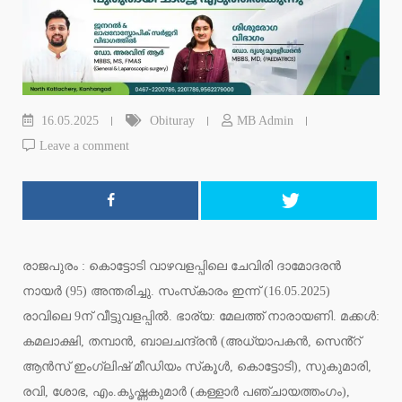
16.05.2025
Obituray
MB Admin
Leave a comment
രാജപുരം : കൊട്ടോടി വാഴവളപ്പിലെ ചേവിരി ദാമോദരൻ
നായർ (95) അന്തരിച്ചു. സംസ്‌കാരം ഇന്ന് (16.05.2025)
രാവിലെ 9ന് വീട്ടുവളപ്പിൽ. ഭാര്യ: മേലത്ത് നാരായണി. മക്കൾ:
കമലാക്ഷി, തമ്പാൻ, ബാലചന്ദ്രൻ (അധ്യാപകൻ, സെൻ്റ്
ആൻസ് ഇംഗ്ലിഷ് മീഡിയം സ്‌കൂൾ, കൊട്ടോടി), സുകുമാരി,
രവി, ശോഭ, എം.കൃഷ്ണകുമാർ (കള്ളാർ പഞ്ചായത്തംഗം),