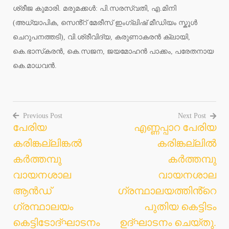
ശ്രീജ കുമാരി. മരുമക്കൾ: പി.സരസ്വതി, എ.മിനി
(അധ്യാപിക, സെൻ്റ് മേരീസ് ഇംഗ്ലിഷ് മീഡിയം സ്കൂൾ
ചെറുപനത്തടി), വി.ശ്രീവിദ്യ, കരുണാകരൻ ക്ലായി,
കെ.ഭാസ്‌കരൻ, കെ.സജന, ജയമോഹൻ പാക്കം, പരേതനായ
കെ.മാധവൻ.
Previous Post
Next Post
പേരിയ
എണ്ണപ്പാറ പേരിയ
Post
കരിങ്കല്ലിങ്കൽ
കരിങ്കല്ലിൽ
navigation
കർത്തമ്പു
കർത്തമ്പു
വായനശാല
വായനശാല
ആൻഡ്
ഗ്രന്ഥാലയത്തിൻ്റെ
ഗ്രന്ഥാലയം
പുതിയ കെട്ടിടം
കെട്ടിടോദ്ഘാടനം
ഉദ്ഘാടനം ചെയ്തു.