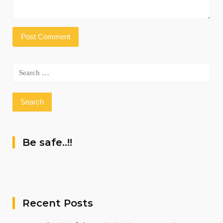
Search
for:
Be safe..!!
Recent Posts