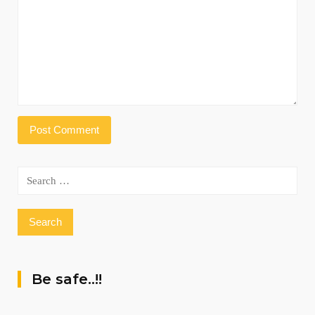
Search
for:
Be safe..!!