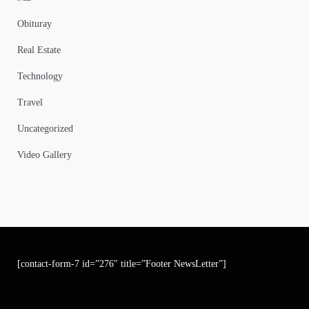
Obituray
Real Estate
Technology
Travel
Uncategorized
Video Gallery
[contact-form-7 id=”276″ title=”Footer NewsLetter”]