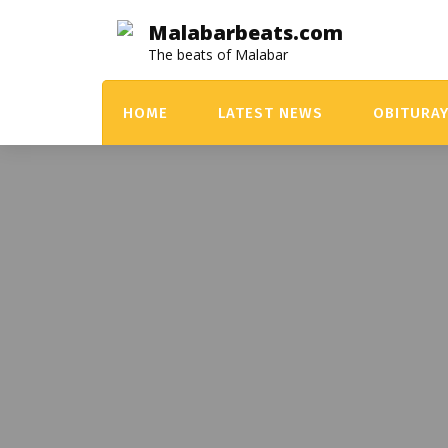
Skip
Malabarbeats.com
to
The beats of Malabar
content
HOME
LATEST NEWS
OBITURA