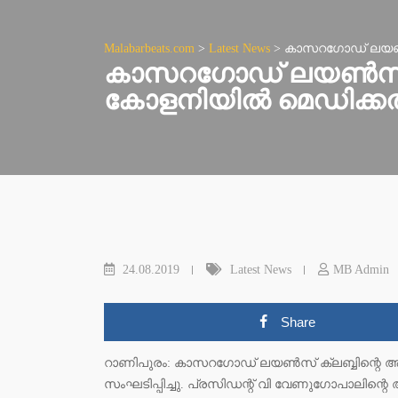
Malabarbeats.com
>
Latest News
>
കാസറഗോഡ് ലയണ്‍സ് 
കാസറഗോഡ് ലയണ്‍സ് ക്
കോളനിയില്‍ മെഡിക്കല്‍
24.08.2019
Latest News
MB Admin
Share
റാണിപുരം: കാസറഗോഡ് ലയണ്‍സ് ക്ലബ്ബിന്റെ ആഭി
സംഘടിപ്പിച്ചു. പ്രസിഡന്റ് വി വേണുഗോപാലിന്റെ 