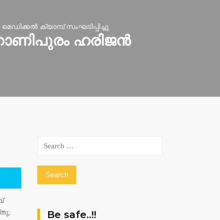
ിക്കല്‍ ക്യാമ്പ് സംഘടിപ്പിച്ചു
റാണിപുരം ഹരിജന്‍
Search
for:
്
തു;
Be safe..!!