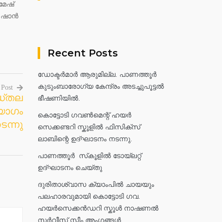
മേഷ്
 ഷാന്‍
Recent Posts
ഡോക്ടർമാർ ആരുമില്ല. പാണത്തൂർ
കുടുംബാരോഗ്യ കേന്ദ്രം അടച്ചുപൂട്ടൽ
 Post
ഡ്തല
ഭീഷണിയിൽ.
യോഗം
കൊട്ടോടി ഗവൺമെന്റ് ഹയർ
ന്നു
സെക്കണ്ടറി സ്കൂളിൽ ഫിസിക്സ്
ലാബിന്റെ ഉദ്ഘാടനം നടന്നു.
പാണത്തൂർ സ്‌കൂളിൽ ടോയ്ലറ്റ്
ഉദ്ഘാടനം ചെയ്തു
ദുരിതാശ്വാസ ക്യാംപിൽ ചായയും
പലഹാരവുമായി കൊട്ടോടി ഗവ.
ഹയർസെക്കൻഡറി സ്കൂൾ നാഷണൽ
സർവീസ് സ്കീം അംഗങ്ങൾ.