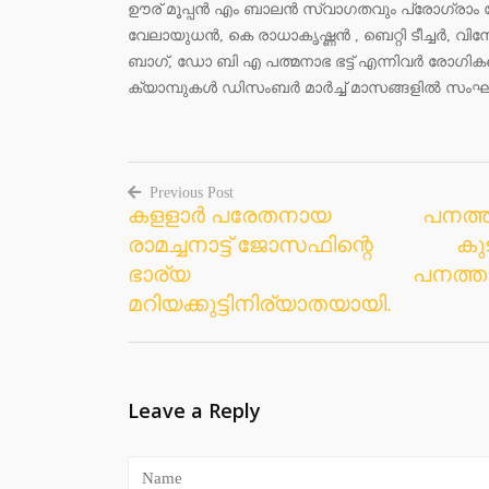
ഊര് മൂപ്പന്‍ എം ബാലന്‍ സ്വാഗതവും പ്രോഗ്രാം കോ
വേലായുധന്‍, കെ രാധാകൃഷ്ണന്‍ , ബെറ്റി ടീച്ചര്‍, വ
ബാഗ്, ഡോ ബി എ പത്മനാഭ ഭട്ട് എന്നിവര്‍ രോഗികള
ക്യാമ്പുകള്‍ ഡിസംബര്‍ മാര്‍ച്ച് മാസങ്ങളില്‍ സംഘട
Previous Post
കളളാര്‍ പരേതനായ
പനത്
Post
രാമച്ചനാട്ട് ജോസഫിന്റെ
കു
navigation
ഭാര്യ
പനത്ത
മറിയക്കുട്ടിനിര്യാതയായി.
Leave a Reply