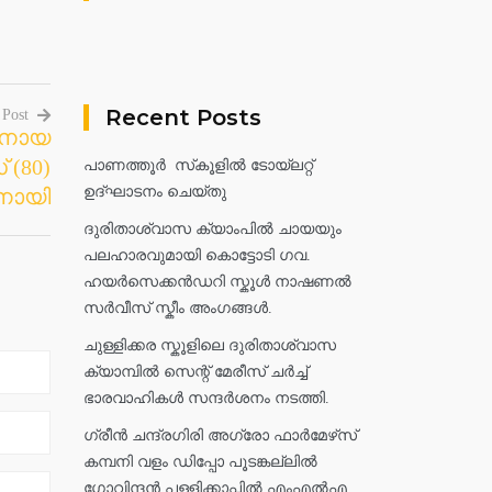
Recent Posts
 Post
കനായ
 (80)
പാണത്തൂർ സ്‌കൂളിൽ ടോയ്ലറ്റ്
ഉദ്ഘാടനം ചെയ്തു
നായി
ദുരിതാശ്വാസ ക്യാംപിൽ ചായയും
പലഹാരവുമായി കൊട്ടോടി ഗവ.
ഹയർസെക്കൻഡറി സ്കൂൾ നാഷണൽ
സർവീസ് സ്കീം അംഗങ്ങൾ.
ചുള്ളിക്കര സ്കൂളിലെ ദുരിതാശ്വാസ
ക്യാമ്പിൽ സെന്റ് മേരീസ് ചർച്ച്
ഭാരവാഹികൾ സന്ദർശനം നടത്തി.
ഗ്രീൻ ചന്ദ്രഗിരി അഗ്രോ ഫാർമേഴ്‌സ്
കമ്പനി വളം ഡിപ്പോ പൂടങ്കല്ലിൽ
ഗോവിന്ദൻ പള്ളിക്കാപ്പിൽ എംഎൽഎ