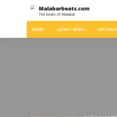
Skip
Malabarbeats.com
to
The beats of Malabar
content
HOME
LATEST NEWS
OBITURA