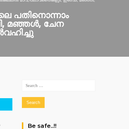
കല്ലില്‍ മാവ്,പ്ലാവ്‌തൈകളും, ഇഞ്ചി, മഞ്ഞള്‍,
തിലെ പതിനൊന്നാം
, മഞ്ഞള്‍, ചേന
‍വഹിച്ചു
Search
for:
ം
Be safe..!!