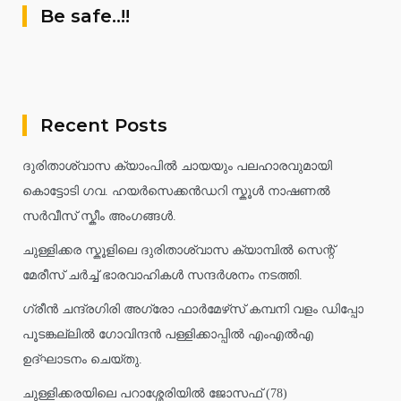
Be safe..!!
Recent Posts
ദുരിതാശ്വാസ ക്യാംപിൽ ചായയും പലഹാരവുമായി
കൊട്ടോടി ഗവ. ഹയർസെക്കൻഡറി സ്കൂൾ നാഷണൽ
സർവീസ് സ്കീം അംഗങ്ങൾ.
ചുള്ളിക്കര സ്കൂളിലെ ദുരിതാശ്വാസ ക്യാമ്പിൽ സെന്റ്
മേരീസ് ചർച്ച് ഭാരവാഹികൾ സന്ദർശനം നടത്തി.
ഗ്രീൻ ചന്ദ്രഗിരി അഗ്രോ ഫാർമേഴ്‌സ് കമ്പനി വളം ഡിപ്പോ
പൂടങ്കല്ലിൽ ഗോവിന്ദൻ പള്ളിക്കാപ്പിൽ എംഎൽഎ
ഉദ്ഘാടനം ചെയ്തു.
ചുള്ളിക്കരയിലെ പറാശ്ശേരിയിൽ ജോസഫ് (78)