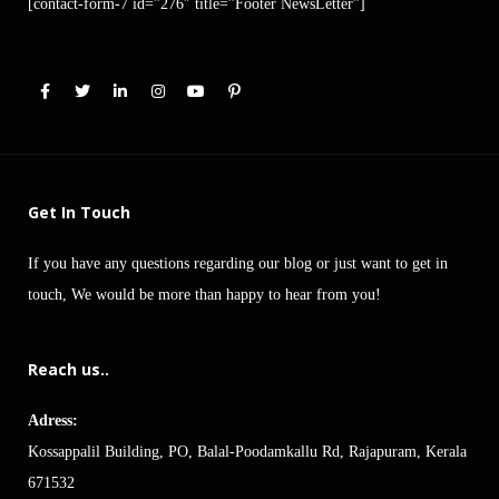
[contact-form-7 id=”276″ title=”Footer NewsLetter”]
Get In Touch
If you have any questions regarding our blog or just want to get in
touch, We would be more than happy to hear from you!
Reach us..
Adress:
Kossappalil Building, PO, Balal-Poodamkallu Rd, Rajapuram, Kerala
671532