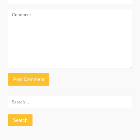
Search
for: