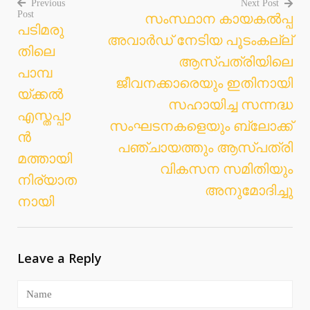
Previous
Next Post
Post
സംസ്ഥാന കായകല്‍പ്പ
Post
പടിമരു
അവാര്‍ഡ് നേടിയ പൂടംകല്ല്
navigation
തിലെ
ആസ്പത്രിയിലെ
പാമ്പ
ജീവനക്കാരെയും ഇതിനായി
യ്ക്കല്‍
സഹായിച്ച സന്നദ്ധ
എസ്തപ്പാ
സംഘടനകളെയും ബ്ലോക്ക്
ന്‍
പഞ്ചായത്തും ആസ്പത്രി
മത്തായി
വികസന സമിതിയും
നിര്യാത
അനുമോദിച്ചു
നായി
Leave a Reply