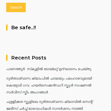
Be safe..!!
Recent Posts
പാണത്തൂർ സ്‌കൂളിൽ ടോയ്ലറ്റ് ഉദ്ഘാടനം ചെയ്തു
ദുരിതാശ്വാസ ക്യാംപിൽ ചായയും പലഹാരവുമായി
കൊട്ടോടി ഗവ. ഹയർസെക്കൻഡറി സ്കൂൾ നാഷണൽ
സർവീസ് സ്കീം അംഗങ്ങൾ.
ചുള്ളിക്കര സ്കൂളിലെ ദുരിതാശ്വാസ ക്യാമ്പിൽ സെന്റ്
മേരീസ് ചർച്ച് ഭാരവാഹികൾ സന്ദർശനം നടത്തി.