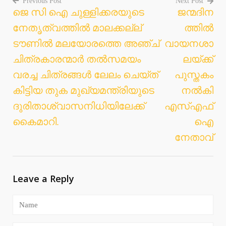
Previous Post
Next Post
ജെ സി ഐ ചുള്ളിക്കരയുടെ
ജന്മദിന
Post
നേതൃത്വത്തില്‍ മാലക്കല്ല്
ത്തില്‍
navigation
ടൗണില്‍ മലയോരത്തെ അഞ്ച്
വായനശാ
ചിത്രകാരന്മാര്‍ തല്‍സമയം
ലയ്ക്ക്
വരച്ച ചിത്രങ്ങള്‍ ലേലം ചെയ്ത്
പുസ്തകം
കിട്ടിയ തുക മുഖ്യമന്ത്രിയുടെ
നല്‍കി
ദുരിതാശ്വാസനിധിയിലേക്ക്
എസ്എഫ്
കൈമാറി.
ഐ
നേതാവ്
Leave a Reply