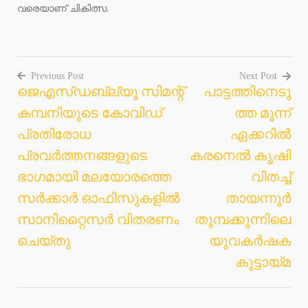
വരെയാണ് ചികിത്സ.
Previous Post
Next Post
ജെഎസ്ഡബ്ല്യൂ സിമന്റ്
പാട്ടത്തിനെടു
Post
കമ്പനിയുടെ കോവിഡ്
ത്ത മൂന്ന്
navigation
പ്രതിരോധ
ഏക്കറിൽ
പ്രവര്‍ത്തനങ്ങളുടെ
കരനെൽ കൃഷി
ഭാഗമായി മലയോരത്തെ
വിതച്ച്
സര്‍ക്കാര്‍ ഓഫിസുകളില്‍
തായന്നൂർ
സാനിറ്റൈസര്‍ വിതരണം
തുമ്പക്കുന്നിലെ
ചെയ്തു
യുവകർഷക
കൂട്ടായ്മ