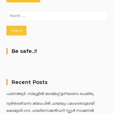
Search
for:
Be safe..!!
Recent Posts
പാണത്തൂർ സ്‌കൂളിൽ ടോയ്ലറ്റ് ഉദ്ഘാടനം ചെയ്തു
ദുരിതാശ്വാസ ക്യാംപിൽ ചായയും പലഹാരവുമായി
കൊട്ടോടി ഗവ. ഹയർസെക്കൻഡറി സ്കൂൾ നാഷണൽ