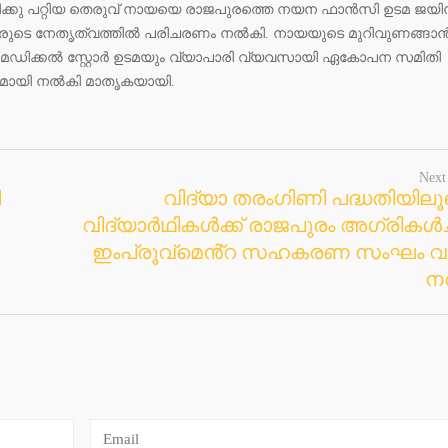
ിക്കു പറ്റിയ തെരുവ് നായയെ രാജപുരത്തെ നയന ഫാൻസി ഉടമ ജയി
രുടെ നേതൃത്വത്തിൽ പരിചരണം നൽകി. നായയുടെ മുറിവുണങ്ങാ
ഡിക്കൽ സ്റ്റോർ ഉടമയും വ്യാപാരി വ്യവസായി ഏകോപന സമിതി
്യമായി നൽകി മാതൃകയായി.
Next
ീ
വിദ്യാ തരംഗിണി പദ്ധതിയിലൂ
വിദ്യാർഥികൾക്ക് രാജപുരം അഗ്രികൾ
ഇംപ്രൂവ്മെൻ്റ സഹകരണ സംഘം വ
ന