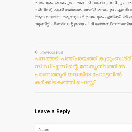
രാജപുരം: രാജപുരം ടൗണിൽ വാഹനം ഇടിച്ചു പാര
വർഗീസ്, മകൻ ജോയൽ, അമീർ രാജപുരം എന്നിവ
ആവശ്യമായ മരുന്നുകൾ രാജപുരം എയ്ഞ്ചൽ മെ
യൂണിറ്റി പ്രസിഡന്റുമായ പി.ടി.തോമസ് സൗജന
Previous Post
പനത്തടി പഞ്ചായത്ത് കുടുംബശ്ര
Post
സിഡിഎസിന്റെ നേതൃത്വത്തിൽ
navigation
പാണത്തൂർ ജനകീയ ഹോട്ടലിൽ
കർക്കിടകഞ്ഞി ഫെസ്റ്റ്
Leave a Reply