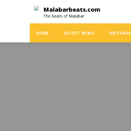
Skip
Malabarbeats.com
to
The beats of Malabar
content
HOME
LATEST NEWS
OBITURA