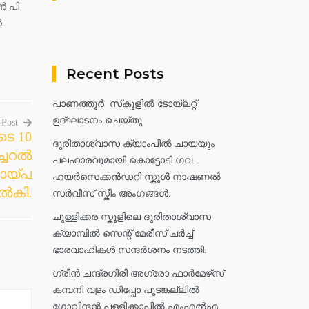
ൻ പി
ൻ
Recent Posts
പാണത്തൂർ സ്‌കൂളിൽ ടോയ്ലറ്റ്
ഉദ്ഘാടനം ചെയ്തു
 Post
ടെ 10
ദുരിതാശ്വാസ ക്യാംപിൽ ചായയും
ച്ചറൽ
പലഹാരവുമായി കൊട്ടോടി ഗവ.
ായ്പ
ഹയർസെക്കൻഡറി സ്കൂൾ നാഷണൽ
ൽകി.
സർവീസ് സ്കീം അംഗങ്ങൾ.
ചുള്ളിക്കര സ്കൂളിലെ ദുരിതാശ്വാസ
ക്യാമ്പിൽ സെന്റ് മേരീസ് ചർച്ച്
ഭാരവാഹികൾ സന്ദർശനം നടത്തി.
ഗ്രീൻ ചന്ദ്രഗിരി അഗ്രോ ഫാർമേഴ്‌സ്
കമ്പനി വളം ഡിപ്പോ പൂടങ്കല്ലിൽ
ഗോവിന്ദൻ പള്ളിക്കാപ്പിൽ എംഎൽഎ