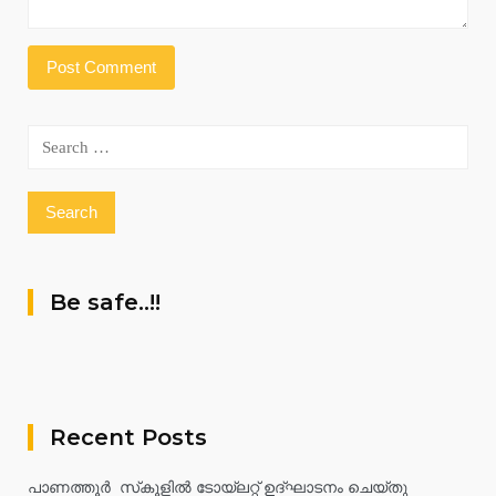
Search
for:
Be safe..!!
Recent Posts
പാണത്തൂർ സ്‌കൂളിൽ ടോയ്ലറ്റ് ഉദ്ഘാടനം ചെയ്തു