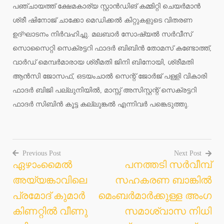
പഞ്ചായത്ത് ക്ഷേമകാര്യ സ്റ്റാൻഡിങ് കമ്മിറ്റി ചെയർമാൻ
ശ്രീ ഷിനോജ് ചാക്കോ മെഡിക്കൽ കിറ്റുകളുടെ വിതരണ
ഉദ്ഘാടനം നിർവഹിച്ചു. മലബാർ സോഷ്യൽ സർവീസ്
സൊസൈറ്റി സെക്രട്ടറി ഫാദർ ബിബിൻ തോമസ് കണ്ടോത്ത്,
വാർഡ് മെമ്പർമാരായ ശ്രീമതി ജിനി ബിനോയി, ശ്രീമതി
ആൻസി ജോസഫ്, ഒടയംചാൽ സെന്റ് ജോർജ് പള്ളി വികാരി
ഫാദർ ബിജി പല്ലുനിയിൽ, മാസ്സ് അസിസ്റ്റന്റ് സെക്രട്ടറി
ഫാദർ സിബിൻ കൂട്ട കല്ലുങ്കൽ എന്നിവർ പങ്കെടുത്തു.
Previous Post
Next Post
ഏഴാംമൈല്‍
പനത്തടി സർവീമ്പ്
Post
അയ്യങ്കാവിലെ
സഹകരണ ബാങ്കിൽ
navigation
പ്രമോദ് കുമാര്‍
മെംബർമാർക്കുള്ള അംഗ
കിണറ്റില്‍ വീണു
സമാശ്വാസ നിധി