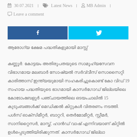
30.07.2021
Latest News
MB Admin
Leave a comment
ആരോഗ്യ ക്ഷേമ പദ്ധതികളുമായി മാസ്സ്
കണ്ണൂർ: കോട്ടയം അതിരൂപതയുടെ സാമൂഹ്യസേവന
വിഭാഗമായ മലബാർ സോഷ്യൽ സർവ്വീസ് സൊസൈറ്റി
കാരിത്താസ് ഇന്ത്യയുമായി സഹകരിച്ചുകൊണ്ട് കോ വിഡ് 19
സഹായ പദ്ധതിയുടെ ഭാഗമായി കാസർഗോഡ് ജില്ലയിലെ
കോടോംബേളൂർ പഞ്ചായത്തിലെ ഒടയംചാലിൽ 15
കുടുംബങ്ങൾക്ക് മെഡിക്കൽ കിറ്റുകൾ വിതരണം നടത്തി.
പൾസ് ഓക്സിമീറ്റർ, ബാറ്ററി, തെർമോമീറ്റർ, സ്റ്റീമർ,
സാനിറ്റൈസർ, മാസ്ക്, ഹാൻഡ് വാഷ് എന്നിവയാണ് കിറ്റിൽ
ഉൾപ്പെടുത്തിയിരിക്കുന്നത്. കാസർഗോഡ് ജില്ലാ