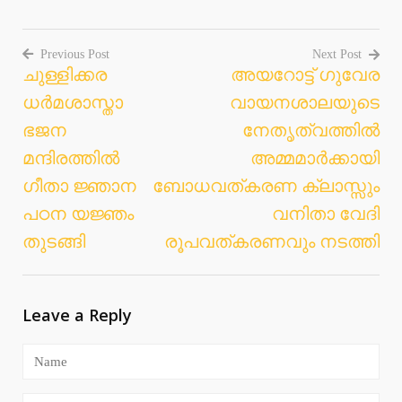
Previous Post
Next Post
ചുള്ളിക്കര
അയറോട്ട് ഗുവേര
Post
ധര്‍മശാസ്താ
വായനശാലയുടെ
navigation
ഭജന
നേതൃത്വത്തില്‍
മന്ദിരത്തില്‍
അമ്മമാര്‍ക്കായി
ഗീതാ ജ്ഞാന
ബോധവത്കരണ ക്ലാസ്സും
പഠന യജ്ഞം
വനിതാ വേദി
തുടങ്ങി
രൂപവത്കരണവും നടത്തി
Leave a Reply