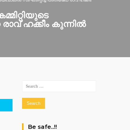
യംചാലില്‍ സംഘടിപ്പിച്ച പ്രതിഷേധ രാവ് ഹക്കീം
്മിറ്റിയുടെ
ാവ് ഹക്കീം കുന്നില്‍
Search
for:
Be safe..!!