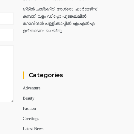
ഗ്രീൻ ചന്ദ്രഗിരി അഗ്രോ ഫാർമേഴ്‌സ്
കമ്പനി വളം ഡിപ്പോ പൂടങ്കല്ലിൽ
ഗോവിന്ദൻ പള്ളിക്കാപ്പിൽ എംഎൽഎ
ഉദ്ഘാടനം ചെയ്തു.
Categories
Adventure
Beauty
Fashion
Greetings
Latest News