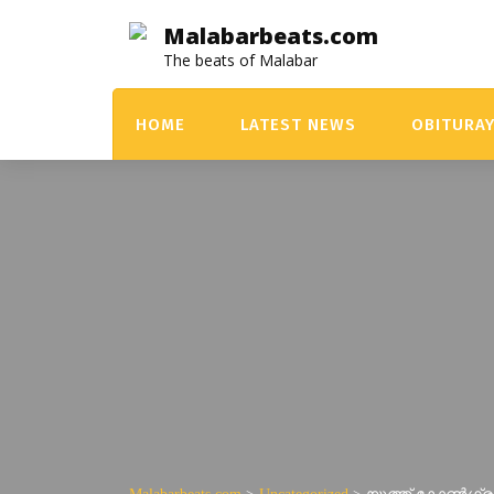
Skip
Malabarbeats.com
to
The beats of Malabar
content
HOME
LATEST NEWS
OBITURA