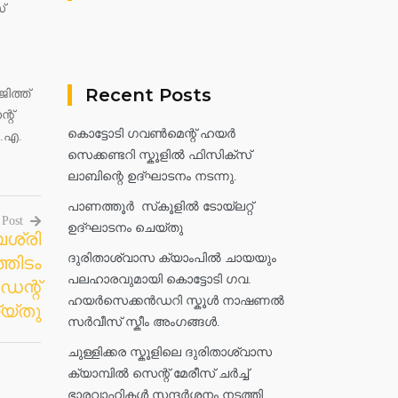
്
Recent Posts
ിത്ത്
്റ്
കൊട്ടോടി ഗവൺമെന്റ് ഹയർ
ി.എ.
സെക്കണ്ടറി സ്കൂളിൽ ഫിസിക്സ്
ലാബിന്റെ ഉദ്ഘാടനം നടന്നു.
പാണത്തൂർ സ്‌കൂളിൽ ടോയ്ലറ്റ്
 Post
ഉദ്ഘാടനം ചെയ്തു
ശ്രി
ദുരിതാശ്വാസ ക്യാംപിൽ ചായയും
്തിടം
പലഹാരവുമായി കൊട്ടോടി ഗവ.
ന്റ്
ഹയർസെക്കൻഡറി സ്കൂൾ നാഷണൽ
്യ്തു
സർവീസ് സ്കീം അംഗങ്ങൾ.
ചുള്ളിക്കര സ്കൂളിലെ ദുരിതാശ്വാസ
ക്യാമ്പിൽ സെന്റ് മേരീസ് ചർച്ച്
ഭാരവാഹികൾ സന്ദർശനം നടത്തി.