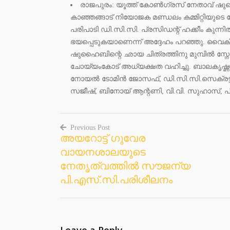
രാജപുരം: യൂത്ത് കോണ്‍ഗ്രസ് നേതാവ് ഷുഹ
കാഞ്ഞങ്ങാട് നിയോജക മണ്ഡലം കമ്മിറ്റിയുടെ ന
പരിപാടി ഡി.സി.സി. പ്രസിഡന്റ് ഹക്കീം കുന്
ഭയപ്പെടുകയാണെന്ന് അദ്ദേഹം പറഞ്ഞു. വൈകിട്ട
ഷുഹൈബിന്റെ ഛായ ചിത്രത്തിനു മുമ്പില്‍ സ്നേ
ചോയ്യംകോട് അധ്യക്ഷത വഹിച്ചു. ബാലകൃഷ്ണന
നോയല്‍ ടോമിന്‍ ജോസഫ്, ഡി.സി.സി.സെക്രട്ടറി
സജീഷ്, ബിനോയ് ആന്റണി, വി.വി. സുഹാസ്, പി
Previous Post
അയറോട്ട് ഗുവേര
Post
വായനശാലയുടെ
navigation
നേതൃത്വത്തില്‍ സൗജന്യ
പി.എസ്.സി.പരിശീലനം