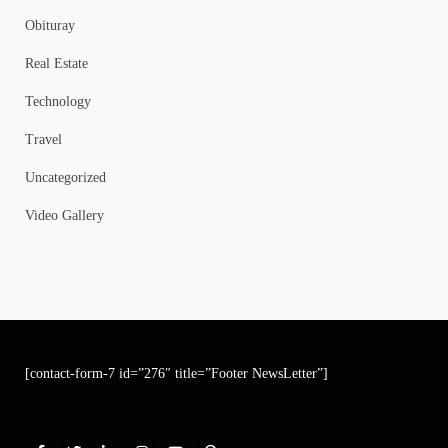
Obituray
Real Estate
Technology
Travel
Uncategorized
Video Gallery
[contact-form-7 id=”276″ title=”Footer NewsLetter”]