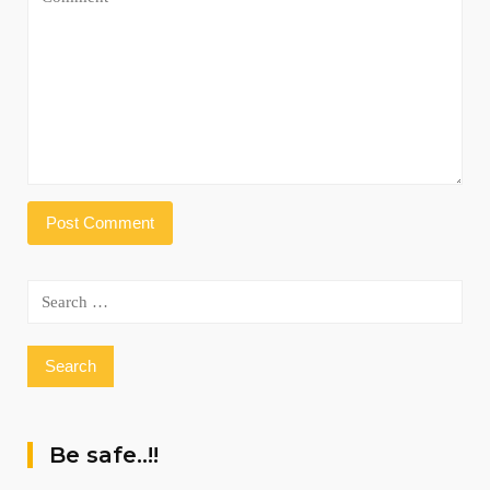
Search
for:
Be safe..!!