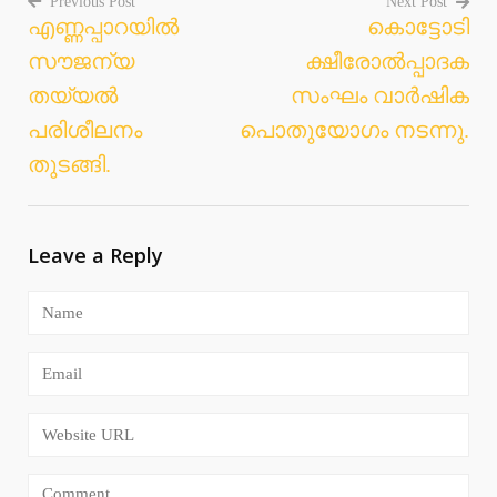
Previous Post
Next Post
എണ്ണപ്പാറയില്‍
കൊട്ടോടി
Post
സൗജന്യ
ക്ഷീരോല്‍പ്പാദക
navigation
തയ്യല്‍
സംഘം വാര്‍ഷിക
പരിശീലനം
പൊതുയോഗം നടന്നു.
തുടങ്ങി.
Leave a Reply