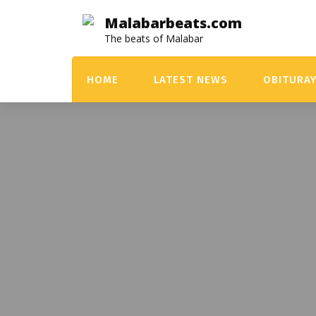
Skip
Malabarbeats.com
to
The beats of Malabar
content
HOME
LATEST NEWS
OBITURA