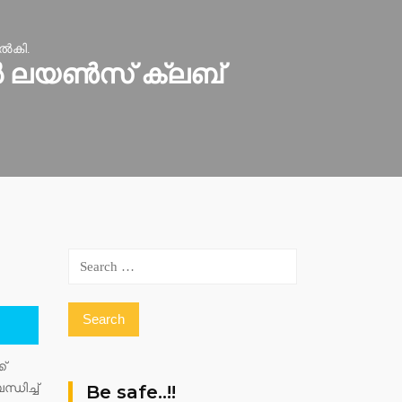
്‍കി.
‍ ലയണ്‍സ് ക്ലബ്
Search
for:
്
ധിച്ച്
Be safe..!!