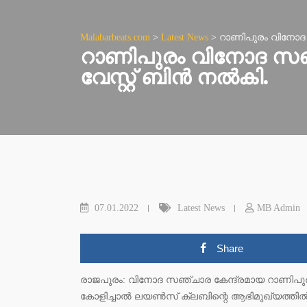
Malabarbeats.com
>
Latest News
>
റാണിപുരം വിനോദ സഞ
റാണിപുരം വിനോദ സഞ്ച
വേസ്റ്റ് ബിന്‍ നല്‍കി.
07.01.2022
Latest News
MB Admin
Share
രാജപുരം: വിനോദ സഞ്ചാര കേന്ദ്രമായ റാണിപുരത്
കോളിച്ചാല്‍ ലയണ്‍സ് ക്ലബിന്റെ ആഭിമുഖ്യത്തില്