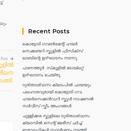
ബ്
ിയും
Recent Posts
കൊട്ടോടി ഗവൺമെന്റ് ഹയർ
സെക്കണ്ടറി സ്കൂളിൽ ഫിസിക്സ്
ലാബിന്റെ ഉദ്ഘാടനം നടന്നു.
 Post
ളില്‍
പാണത്തൂർ സ്‌കൂളിൽ ടോയ്ലറ്റ്
ിശീലന
ഉദ്ഘാടനം ചെയ്തു
ങ്ങി.
ദുരിതാശ്വാസ ക്യാംപിൽ ചായയും
പലഹാരവുമായി കൊട്ടോടി ഗവ.
ഹയർസെക്കൻഡറി സ്കൂൾ നാഷണൽ
സർവീസ് സ്കീം അംഗങ്ങൾ.
ചുള്ളിക്കര സ്കൂളിലെ ദുരിതാശ്വാസ
ക്യാമ്പിൽ സെന്റ് മേരീസ് ചർച്ച്
ഭാരവാഹികൾ സന്ദർശനം നടത്തി.