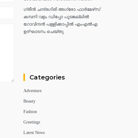
ഗ്രീൻ ചന്ദ്രഗിരി അഗ്രോ ഫാർമേഴ്‌സ്
കമ്പനി വളം ഡിപ്പോ പൂടങ്കല്ലിൽ
ഗോവിന്ദൻ പള്ളിക്കാപ്പിൽ എംഎൽഎ
ഉദ്ഘാടനം ചെയ്തു.
Categories
Adventure
Beauty
Fashion
Greetings
Latest News