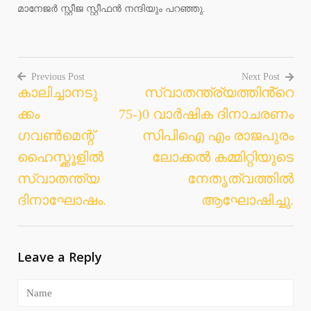
മാനേജർ സ്റ്റീജ സ്റ്റീഫൻ നന്ദിയും പറഞ്ഞു.
Previous Post
Next Post
കാലിച്ചാനടു
സ്വാതന്ത്ര്യത്തിൻ്റെ
Post
ക്കം
75-)0 വാർഷിക ദിനാചരണം
navigation
ഗവൺമെന്റ്
സിപിഐ എം രാജപുരം
ഹൈസ്ക്കൂളിൽ
ലോക്കൽ കമ്മിറ്റിയുടെ
സ്വാതന്ത്യ
നേതൃത്വത്തിൽ
ദിനാഘോഷം.
ആഘോഷിച്ചു.
Leave a Reply