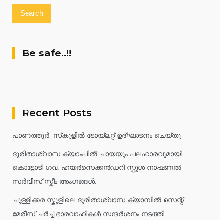
Be safe..!!
Recent Posts
പാണത്തൂർ സ്‌കൂളിൽ ടോയ്ലറ്റ് ഉദ്ഘാടനം ചെയ്തു
ദുരിതാശ്വാസ ക്യാംപിൽ ചായയും പലഹാരവുമായി
കൊട്ടോടി ഗവ. ഹയർസെക്കൻഡറി സ്കൂൾ നാഷണൽ
സർവീസ് സ്കീം അംഗങ്ങൾ.
ചുള്ളിക്കര സ്കൂളിലെ ദുരിതാശ്വാസ ക്യാമ്പിൽ സെന്റ്
മേരീസ് ചർച്ച് ഭാരവാഹികൾ സന്ദർശനം നടത്തി.