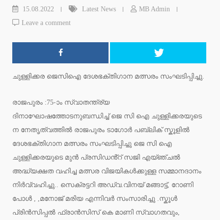
15.08.2022
Latest News
MB Admin
Leave a comment
ചുള്ളിക്കര ജെസിഐ ദേശഭക്തിഗാന മത്സരം സംഘടിപ്പിച്ചു.
രാജപുരം :75-ാം സ്വാതന്ത്ര്യ
ദിനാഘോഷത്തോടനുബന്ധിച്ച് ജെ സി ഐ ചുള്ളിക്കരയുടെ
ന നേതൃത്വത്തിൽ രാജപുരം ടാഗോർ പബ്ലിക് സ്കൂളിൽ
ദേശഭക്തിഗാന മത്സരം സംഘടിപ്പിച്ചു ജെ സി ഐ
ചുള്ളിക്കരയുടെ മുൻ പ്രസിഡൻ്റ് സജി എയ്ഞ്ചൽ
അദ്ധ്യക്ഷത വഹിച്ച മത്സര വിജയികൾക്കുള്ള സമ്മാനദാനം
നിർവ്വഹിച്ചു.. സെക്രട്ടറി അഡ്വ.വിനയ് മങ്ങാട്ട്, റോണി
പോൾ , ,മനോജ് മരിയ എന്നിവർ സംസാരിച്ചു .സ്കൂൾ
പ്രിൻസിപ്പൽ ഫ്രാൻസിസ് കെ മാണി സ്വാഗതവും,