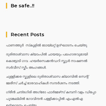
Be safe..!!
Recent Posts
പാണത്തൂർ സ്‌കൂളിൽ ടോയ്ലറ്റ് ഉദ്ഘാടനം ചെയ്തു
ദുരിതാശ്വാസ ക്യാംപിൽ ചായയും പലഹാരവുമായി
കൊട്ടോടി ഗവ. ഹയർസെക്കൻഡറി സ്കൂൾ നാഷണൽ
സർവീസ് സ്കീം അംഗങ്ങൾ.
ചുള്ളിക്കര സ്കൂളിലെ ദുരിതാശ്വാസ ക്യാമ്പിൽ സെന്റ്
മേരീസ് ചർച്ച് ഭാരവാഹികൾ സന്ദർശനം നടത്തി.
ഗ്രീൻ ചന്ദ്രഗിരി അഗ്രോ ഫാർമേഴ്‌സ് കമ്പനി വളം ഡിപ്പോ
പൂടങ്കല്ലിൽ ഗോവിന്ദൻ പള്ളിക്കാപ്പിൽ എംഎൽഎ
ഉദ്ഘാടനം ചെയ്തു.