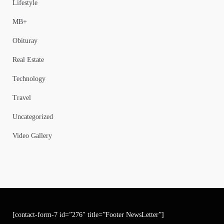
Lifestyle
MB+
Obituray
Real Estate
Technology
Travel
Uncategorized
Video Gallery
[contact-form-7 id=”276″ title=”Footer NewsLetter”]