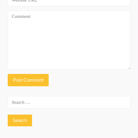
Search
for: