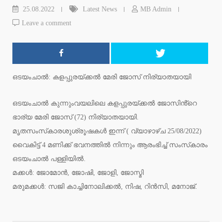
25.08.2022
Latest News
MB Admin
Leave a comment
ഒടയംചാൽ: കളപ്പുരയ്ക്കൽ മേരി ജോസ് നിര്യാതയായി
ഒടയംചാൽ കുന്നുംവയലിലെ കളപ്പുരയ്ക്കൽ ജോസിൻ്റെ
ഭാര്യ മേരി ജോസ് (72) നിര്യാതയായി.
മൃതസംസ്‍കാരശുശ്രൂഷകൾ ഇന്ന് ( വ്യാഴാഴ്ച 25/08/2022)
വൈകിട്ട് 4 മണിക്ക് ഭവനത്തിൽ നിന്നും ആരംഭിച്ച് സംസ്‍കാരം
ഒടയംചാൽ പള്ളിയിൽ.
മക്കൾ: ജോമോൻ, ജോഷി, ജോളി, ജോസ്മി
മരുമക്കൾ: സജി കാച്ചിനോലിക്കൽ, നിഷ, റിൻസി, മനോജ്‌.