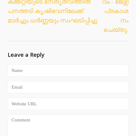
കമ്മിറ്റിയുടെ നേതൃത്വത്തിൽ
വം : ജേഴ്സി
പനത്തടി കൃഷിഭവനിലേക്ക്
പ്രകാശ
മാർച്ചും ധർണ്ണയും സംഘടിപ്പിച്ചു
നം
ചെയ്തു.
Leave a Reply