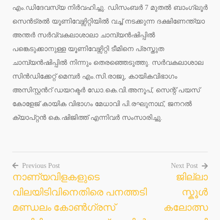
എം.ഡിദേവസ്യ നിർവഹിച്ചു. ഡിസംബർ 7 മുതൽ ബാംഗ്ലൂർ
സെൻട്രൽ യൂണിവേഴ്സിറ്റിയിൽ വച്ച് നടക്കുന്ന ദക്ഷിണേന്ത്യാ
അന്തർ സർവ്വകലാശാലാ ചാമ്പ്യൻഷിപ്പിൽ
പങ്കെടുക്കാനുള്ള യൂണിവേഴ്സിറ്റി ടീമിനെ പ്രസ്തുത
ചാമ്പ്യൻഷിപ്പിൽ നിന്നും തെരഞ്ഞെടുത്തു. സർവകലാശാല
സിൻഡിക്കേറ്റ് മെമ്പർ എം.സി.രാജു, കായികവിഭാഗം
അസിസ്റ്റൻറ് ഡയറക്ടർ ഡോ.കെ.വി.അനൂപ്, സെന്റ് പയസ്
കോളേജ് കായിക വിഭാഗം മേധാവി പി.രഘുനാഥ്, ജനറൽ
ക്യാപ്റ്റൻ കെ.ഷിജിത്ത് എന്നിവർ സംസാരിച്ചു.
Previous Post
Next Post
നാണ്യവിളകളുടെ
ജില്ലാ
Post
വിലയിടിവിനെതിരെ പനത്തടി
സ്കൂൾ
navigation
മണ്ഡലം കോൺഗ്രസ്
കലോത്സ