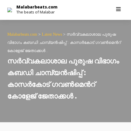
Skip
Malabarbeats.com
The beats of Malabar
to
content
Malabarbeats.com
>
Latest News
>
സർവ്വകലാശാല പുരുഷ
വിഭാഗം കബഡി ചാമ്പ്യൻഷിപ്പ് : കാസർകോട് ഗവൺമെൻറ്
കോളേജ് ജേതാക്കൾ .
സർവ്വകലാശാല പുരുഷ വിഭാഗം
കബഡി ചാമ്പ്യൻഷിപ്പ് :
കാസർകോട് ഗവൺമെൻറ്
കോളേജ് ജേതാക്കൾ .