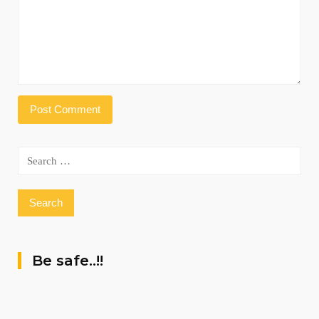
Search
for:
Be safe..!!