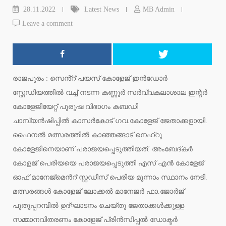
28.11.2022
Latest News
MB Admin
Leave a comment
രാജപുരം : സെൻ്റ് പയസ് കോളേജ് ഇൻഡോർ
സ്റ്റേഡിയത്തിൽ വച്ച് നടന്ന കണ്ണൂർ സർവ്വകലാശാല ഇന്റർ
കോളേജിയേറ്റ് പുരുഷ വിഭാഗം കബഡി
ചാമ്പ്യൻഷിപ്പിൽ കാസർകോട് ഗവ.കോളേജ് ജേതാക്കളായി.
ഫൈനൽ മത്സരത്തിൽ കാഞ്ഞങ്ങാട് നെഹ്റു
കോളേജിനെയാണ് പരാജയപ്പെടുത്തിയത്. അംബേദ്കർ
കോളജ് പെരിയയെ പരാജയപ്പെടുത്തി എസ് എൻ കോളേജ്
ഓഫ് മാനേജ്മെൻറ് സ്റ്റഡീസ് പെരിയ മൂന്നാം സ്ഥാനം നേടി.
മത്സരങ്ങൾ കോളേജ് ലോക്കൽ മാനേജർ ഫാ.ജോർജ്
പുതുപ്പറമ്പിൽ ഉദ്ഘാടനം ചെയ്തു ജേതാക്കൾക്കുള്ള
സമ്മാനവിതരണം കോളേജ് പ്രിൻസിപ്പൽ ഡോക്ടർ