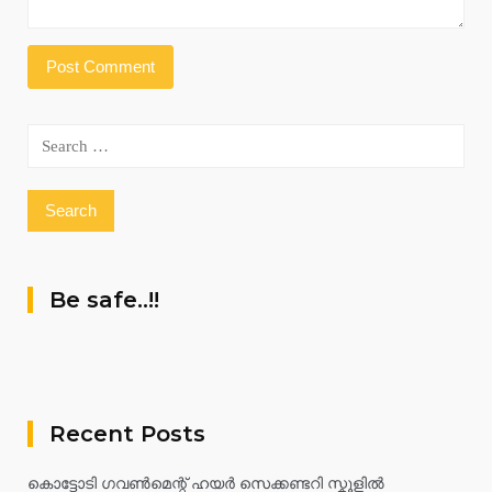
Search
for:
Be safe..!!
Recent Posts
കൊട്ടോടി ഗവൺമെന്റ് ഹയർ സെക്കണ്ടറി സ്കൂളിൽ