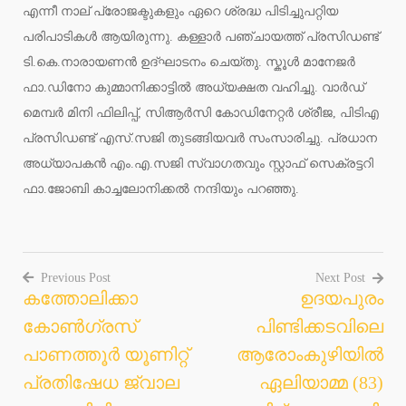
എന്നീ നാല് പ്രോജക്ടുകളും ഏറെ ശ്രദ്ധ പിടിച്ചുപറ്റിയ
പരിപാടികൾ ആയിരുന്നു. കള്ളാർ പഞ്ചായത്ത് പ്രസിഡണ്ട്
ടി.കെ.നാരായണൻ ഉദ്ഘാടനം ചെയ്തു. സ്കൂൾ മാനേജർ
ഫാ.ഡിനോ കുമ്മാനിക്കാട്ടിൽ അധ്യക്ഷത വഹിച്ചു. വാർഡ്
മെമ്പർ മിനി ഫിലിപ്പ്, സിആർസി കോഡിനേറ്റർ ശ്രീജ, പിടിഎ
പ്രസിഡണ്ട് എസ്.സജി തുടങ്ങിയവർ സംസാരിച്ചു. പ്രധാന
അധ്യാപകൻ എം.എ.സജി സ്വാഗതവും സ്റ്റാഫ് സെക്രട്ടറി
ഫാ.ജോബി കാച്ചലോനിക്കൽ നന്ദിയും പറഞ്ഞു.
Previous Post
Next Post
കത്തോലിക്കാ
ഉദയപുരം
Post
കോൺഗ്രസ്
പിണ്ടിക്കടവിലെ
navigation
പാണത്തൂർ യൂണിറ്റ്
ആരോംകുഴിയിൽ
പ്രതിഷേധ ജ്വാല
ഏലിയാമ്മ (83)