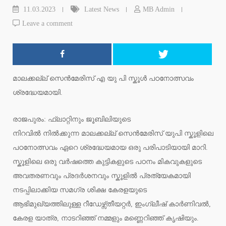
11.03.2023
Latest News
MB Admin
Leave a comment
മാലക്കല്ല് സെൻമേരിസ് എ യു പി സ്കൂൾ പഠനോത്സവം
ശ്രദ്ധേയമായി.
രാജപുരം: ഫ്ലാറ്റിനും ജൂബിലിയുടെ
നിറവിൽ നിൽക്കുന്ന മാലക്കല്ല് സെൻമേരിസ് യുപി സ്കൂളിലെ
പഠനോത്സവം ഏറെ ശ്രദ്ധേയമായ ഒരു പരിപാടിയായി മാറി.
സ്കൂളിലെ ഒരു വർഷത്തെ കുട്ടികളുടെ പഠനം മികവുകളുടെ
അവതരണവും പ്രദർശനവും സ്കൂളിൽ പ്രത്യേകമായി
നടപ്പിലാക്കിയ സമഗ്ര ശിക്ഷ കേരളയുടെ
ആഭിമുഖ്യത്തിലുള്ള റീഡേഴ്സ്തീയറ്റർ, ഇംഗ്ലീഷ് കാർണിവൽ,
കേരള യാത്ര, നാടറിഞ്ഞ് നമ്മളും മണ്ണെറിഞ്ഞ് കൃഷിയും.