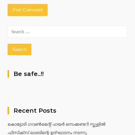
Search
for:
Be safe..!!
Recent Posts
കൊട്ടോടി ഗവൺമെന്റ് ഹയർ സെക്കണ്ടറി സ്കൂളിൽ
ഫിസിക്സ് ലാബിന്റെ ഉദ്ഘാടനം നടന്നു.