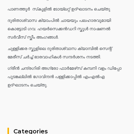
പാണത്തൂർ സ്‌കൂളിൽ ടോയ്ലറ്റ് ഉദ്ഘാടനം ചെയ്തു
ദുരിതാശ്വാസ ക്യാംപിൽ ചായയും പലഹാരവുമായി
കൊട്ടോടി ഗവ. ഹയർസെക്കൻഡറി സ്കൂൾ നാഷണൽ
സർവീസ് സ്കീം അംഗങ്ങൾ.
ചുള്ളിക്കര സ്കൂളിലെ ദുരിതാശ്വാസ ക്യാമ്പിൽ സെന്റ്
മേരീസ് ചർച്ച് ഭാരവാഹികൾ സന്ദർശനം നടത്തി.
ഗ്രീൻ ചന്ദ്രഗിരി അഗ്രോ ഫാർമേഴ്‌സ് കമ്പനി വളം ഡിപ്പോ
പൂടങ്കല്ലിൽ ഗോവിന്ദൻ പള്ളിക്കാപ്പിൽ എംഎൽഎ
ഉദ്ഘാടനം ചെയ്തു.
Categories