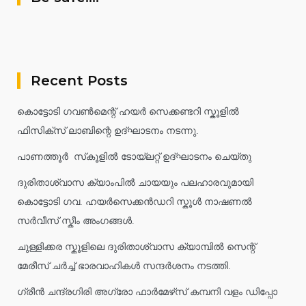
Recent Posts
കൊട്ടോടി ഗവൺമെന്റ് ഹയർ സെക്കണ്ടറി സ്കൂളിൽ
ഫിസിക്സ് ലാബിന്റെ ഉദ്ഘാടനം നടന്നു.
പാണത്തൂർ സ്‌കൂളിൽ ടോയ്ലറ്റ് ഉദ്ഘാടനം ചെയ്തു
ദുരിതാശ്വാസ ക്യാംപിൽ ചായയും പലഹാരവുമായി
കൊട്ടോടി ഗവ. ഹയർസെക്കൻഡറി സ്കൂൾ നാഷണൽ
സർവീസ് സ്കീം അംഗങ്ങൾ.
ചുള്ളിക്കര സ്കൂളിലെ ദുരിതാശ്വാസ ക്യാമ്പിൽ സെന്റ്
മേരീസ് ചർച്ച് ഭാരവാഹികൾ സന്ദർശനം നടത്തി.
ഗ്രീൻ ചന്ദ്രഗിരി അഗ്രോ ഫാർമേഴ്‌സ് കമ്പനി വളം ഡിപ്പോ