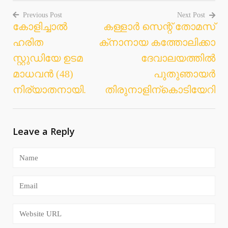
Previous Post
Next Post
കോളിച്ചാൽ
കള്ളാര്‍ സെന്റ് തോമസ്
Post
ഹരിത
ക്‌നാനായ കത്തോലിക്കാ
navigation
സ്റ്റുഡിയേ ഉടമ
ദേവാലയത്തില്‍
മാധവൻ (48)
പുതുഞായര്‍
നിര്യാതനായി.
തിരുനാളിന്‌കൊടിയേറി
Leave a Reply