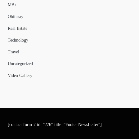
MB+
Obituray
Real Estate
Technology
Travel
Uncategorized
Video Gallery
[contact-form-7 id=”276″ title=”Footer NewsLetter”]