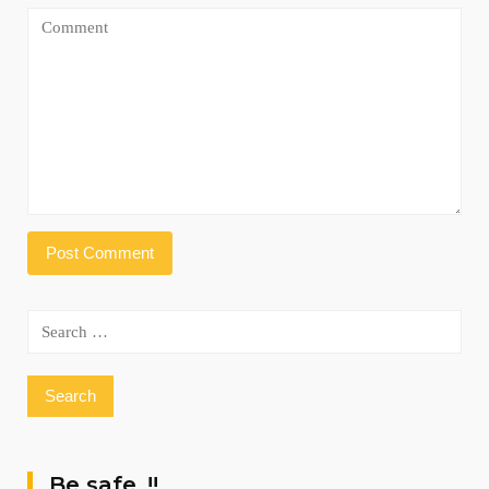
Search
for:
Be safe..!!