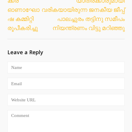
ക്കര
യാത്രക്കാരുമായി
navigation
ഓണാഘോ
വരികയായിരുന്ന ജനകീയ ജീപ്പ്
ഷ കമ്മിറ്റി
പാലച്ചുരം തട്ടിനു സമീപം
രൂപീകരിച്ചു
നിയന്ത്രണം വിട്ടു മറിഞ്ഞു
Leave a Reply