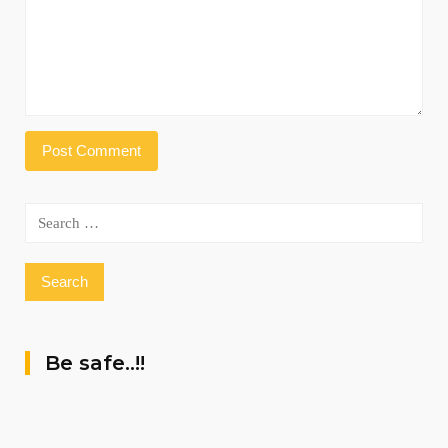
Search
for:
Be safe..!!