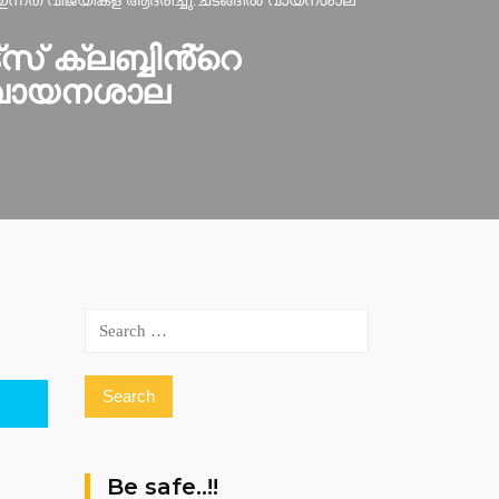
ൽ ഉന്നത വിജയികള ആദരിച്ചു.ചടങ്ങിൽ വായനശാല
് ക്ലബ്ബിൻ്റെ
ൽ വായനശാല
Search
for:
Be safe..!!