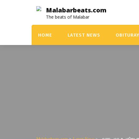
Skip
Malabarbeats.com
to
The beats of Malabar
content
HOME
LATEST NEWS
OBITURA