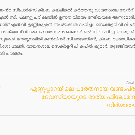
 ആൻ്റ് സ്പോർട്സ് ക്ലബ് കല്ലിങ്കൽ കർത്തമ്പു വായനശാല ആൻ്റ്
ൽ സി, പ്ലസ്ടു പരീക്ഷയിൽ ഉന്നത വിജയം നേടിയവരെ അനുമോദിച്
ൻ്റ് എൻ.വി. ഉണ്ണികൃഷ്ണൻ അധ്യക്ഷത വഹിച്ചു. സെക്രട്ടറി വി.വി.പ്ര
്യാമ്പ് വിവരണം ദാമോദരൻ കൊടയ്ക്കൽ നിർവഹിച്ചു. താലൂക്ക്
രേഷ്, നേതൃസമിതി കൺവീനർ സി.രാജേന്ദ്രൻ, ക്ലബ് രക്ഷാധികാര
ഗോപാലൻ, വായനശാല സെക്രട്ടറി പി.കപിൽ കുമാർ, തുടങ്ങിയവ
്ദി പറഞ്ഞു.
Next
എണ്ണപ്പാറയിലെ പരേതനായ വണ്ടംപ്
ദേവസ്യായുടെ ഭാര്യ ഫിലോമിന 
നിര്യാത