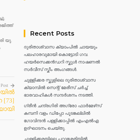
ചു.
ജിത്ത്
Recent Posts
ി യു.
ദുരിതാശ്വാസ ക്യാംപിൽ ചായയും
ർ
പലഹാരവുമായി കൊട്ടോടി ഗവ.
ഹയർസെക്കൻഡറി സ്കൂൾ നാഷണൽ
സർവീസ് സ്കീം അംഗങ്ങൾ.
ചുള്ളിക്കര സ്കൂളിലെ ദുരിതാശ്വാസ
 Post
ക്യാമ്പിൽ സെന്റ് മേരീസ് ചർച്ച്
രയിൽ
ഭാരവാഹികൾ സന്ദർശനം നടത്തി.
[73]
ഗ്രീൻ ചന്ദ്രഗിരി അഗ്രോ ഫാർമേഴ്‌സ്
യായി
കമ്പനി വളം ഡിപ്പോ പൂടങ്കല്ലിൽ
ഗോവിന്ദൻ പള്ളിക്കാപ്പിൽ എംഎൽഎ
ഉദ്ഘാടനം ചെയ്തു.
ചുള്ളിക്കരയിലെ പറാശ്ശേരിയിൽ