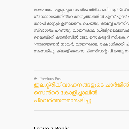
രാജപുരം : എണ്ണപ്പാറ പേരിയ ത്രിവേണി ആർട്സ്
ഗ്രന്ഥാലയത്തിൻ്റെ നേതൃത്വത്തിൽ എസ് എസ് എ
ഗോപി മാസ്റ്റർ ഉദ്ഘാടനം ചെയ്തു. ക്ലബ്ബ് പ്രസിഡ
സ്വാഗതം പറഞ്ഞു. വായനശാല ഡിജിറ്റലൈസേഷൻ ക
ലൈബ്രറി കൗൺസിൽ ജോ. സെക്രട്ടറി സി.കെ. സു
‘നാരായണൻ നായർ, വായനശാല രക്ഷാധികാരി പി.
സംസരിച്ചു. ക്ലബ്ബ് വൈസ് പ്രസിഡന്റ് പി.രഘു നന
Previous Post
ഇലക്ട്രിക് വാഹനങ്ങളുടെ ചാർജിങ്
Post
സെൻ്റർ കോളിച്ചാലിൽ
navigation
പ്രവർത്തനമാരംഭിച്ചു.
Leave a Reply