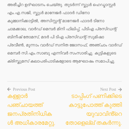
അരീച്ചിറ ഉദ്ഘാടനം ചെയ്തു. തുടർന്ന് സ്കൂൾ ഹെഡ്മാസ്റ്റർ
എം.എ.സജി, സ്കൂൾ മാനേജർ ഫാദർ ഡിനോ
കുമ്മാനിക്കാട്ടിൽ, അസിസ്റ്റന്റ് മാനേജർ ഫാദർ ടിനോ
ചാമക്കാല, വാർഡ് മെമ്പർ മിനി ഫിലിപ്പ്, പിടിഎ പ്രസിഡന്റ്
ബിനീഷ് തോമസ്, മദർ പി ടിഎ പ്രസിഡന്റ് സുമിഷാ
പ്രവീൺ, മൂന്നാം വാർഡ് സനിത ജോസഫ്, അഞ്ചാം വാർഡ്
മെമ്പർ സി.എം.സാബു എന്നിവർ സംസാരിച്ചു. കുട്ടികളുടെ
ക്രിസ്തുമസ് കലാപരിപാടികളോടെ ആഘോഷം സമാപിച്ചു.
Previous Post
Next Post
കള്ളാർ
ടാപ്പിംഗ് പണിക്കിടെ
Post
പഞ്ചായത്ത്
കാട്ടുപോത്ത് കുത്തി
navigation
ജനപ്രതിനിധിക
യുവാവിൻ്റെ
ൾ അധികാരമേറ്റു.
തോളെല്ല് തകർന്നു.