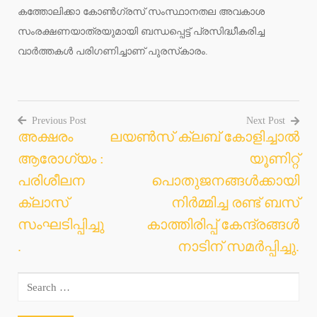
കത്തോലിക്കാ കോണ്‍ഗ്രസ് സംസ്ഥാനതല അവകാശ
സംരക്ഷണയാത്രയുമായി ബന്ധപ്പെട്ട് പ്രസിദ്ധീകരിച്ച
വാര്‍ത്തകള്‍ പരിഗണിച്ചാണ് പുരസ്‌കാരം.
Previous Post
Next Post
അക്ഷരം
ലയൺസ് ക്ലബ് കോളിച്ചാൽ
Post
ആരോഗ്യം :
യൂണിറ്റ്
navigation
പരിശീലന
പൊതുജനങ്ങൾക്കായി
ക്ലാസ്
നിർമ്മിച്ച രണ്ട് ബസ്
സംഘടിപ്പിച്ചു
കാത്തിരിപ്പ് കേന്ദ്രങ്ങൾ
.
നാടിന് സമർപ്പിച്ചു.
Search
for: