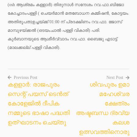
(osh ആശ്രമം കള്ളാര്‍) തിരുനാള്‍ സന്ദേശം റവ.ഫാ.ബിജോ
കോച്ചാദംപള്ളി ( ചെയര്‍മാന്‍ മതബോധന കമ്മിഷന്‍, കോട്ടയം.
അതിരൂപത)ഉച്ചയ്ക്ക് 01:00 ന് പ്രദക്ഷിണം റവ.ഫാ. ജോസ്
മാമ്പുഴയ്ക്കല്‍ (ഒടയംചാല്‍ പള്ളി വികാരി) പരി.
കുര്‍ബാനയുടെ ആശീര്‍വ്വാദം റവ.ഫാ. ബൈജു എടാട്ട്
(മാലക്കല്ല് പള്ളി വികാരി).
Previous Post
Next Post
കളളാര്‍: രാജപുരം
ശിവപുരം ഉമാ
Post
സെന്റ് പയസ് ടെന്‍ത്
മഹേശ്വര
navigation
കോളേജില്‍ ദീപിക
ക്ഷേത്രം
നമ്മുടെ ഭാഷാ പദ്ധതി
അഷ്ടബന്ധ ദ്രവ്യ
ഉത്ഘാടനം ചെയ്തു
കലശ
ഉത്സവത്തിനൊരു