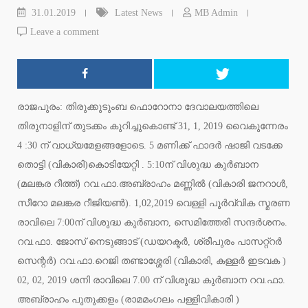
31.01.2019
Latest News
MB Admin
Leave a comment
രാജപുരം: തിരുക്കുടുംബ ഫൊറോനാ ദേവാലയത്തിലെ
തിരുനാളിന് തുടക്കം കുറിച്ചുകൊണ്ട് 31, 1, 2019 വൈകുന്നേരം
4 :30 ന് വാധ്യമേളങ്ങളോടെ. 5 മണിക്ക് ഫാദര്‍ ഷാജി വടക്കേ
തൊട്ടി (വികാരി)കൊടിയേറ്റി . 5:10ന് വിശുദ്ധ കുര്‍ബാന
(മലങ്കര റീത്ത്) റവ.ഫാ.അബ്രാഹം മണ്ണില്‍ (വികാരി ജനറാള്‍,
സീറോ മലങ്കര റീജിയണ്‍). 1,02,2019 വെള്ളി പൂര്‍വ്വിക സ്മരണ
രാവിലെ 7:00ന് വിശുദ്ധ കുര്‍ബാന, സെമിത്തേരി സന്ദര്‍ശനം.
റവ.ഫാ. ജോസ് നെടുങ്ങാട് (ഡയറക്ടര്‍, ശ്രീപുരം പാസറ്റ്‌റര്‍
സെന്റര്‍) റവ.ഫാ.റെജി തണ്ടാശ്ശേരി (വികാരി, കള്ളര്‍ ഇടവക )
02, 02, 2019 ശനി രാവിലെ 7.00 ന് വിശുദ്ധ കുര്‍ബാന റവ.ഫാ.
അബ്രാഹം പുതുക്കളം (രാമമംഗലം പള്ളിവികാരി )