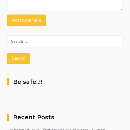
Search
for:
Be safe..!!
Recent Posts