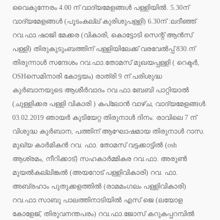
വൈകുന്നേരം 4.00 ന് വാദ്യമേളങ്ങള്‍ പള്ളിയില്‍. 5.30ന്
വാദ്യമേളങ്ങള്‍ (പൂടംകല്ല് കുരിശുപള്ളി) 6.30ന് :ലദീഞ്ഞ്
റവ.ഫാ.ഷാജി മേക്കര (വികാരി, കൊട്ടോടി സെന്റ് ആന്‍സ്
പള്ളി) തിരുകുടുംബത്തിന് പള്ളിയിലേക്ക് വരവേല്‍പ്പ് 830.ന്
തിരുന്നാള്‍ സന്ദേശം റവ.ഫാ.തോമസ് മുഖയപ്പള്ളി ( റെക്ടര്‍,
OSHസെമിനാരി കോട്ടയം) രാത്രി 9 ന് പരിശുദ്ധ
കുര്‍ബാനയുടെ ആശീര്‍വാദം റവ.ഫാ.ബേബി പാറ്റിയാല്‍
(ചുള്ളിക്കര പള്ളി വികാരി ) കപ്ലോന്‍ വാഴ്ച, വാദ്യമേളങ്ങള്‍.
03.02.2019 ഞായര്‍ കുടിയേറ്റ തിരുനാള്‍ ദിനം: രാവിലെ 7 ന്
വിശുദ്ധ കുര്‍ബാന, പത്തിന് ആഘോഷമായ തിരുനാള്‍ റാസ.
മുഖ്യ കാര്‍മികന്‍ റവ. ഫാ. തോമസ് വട്ടക്കാട്ടില്‍ (osh
ആശ്രമം, നീറിക്കാട്) സഹകാര്‍മ്മികര റവ.ഫാ. അരുണ്‍
മുയല്‍കല്ലിങ്കല്‍ (അയറോട് പള്ളിവികാരി) റവ. ഫാ.
അബ്രഹാം പുതുക്കളത്തില്‍ (രാമമംഗലം പള്ളിവികാരി)
റവ.ഫാ.സാബു പാലത്തിനാടിയില്‍ എസ് ജെ (ലയോള
കോളേജ്, തിരുവനന്തപരം) റവ.ഫാ.ജോസ് കറുകപ്പറമ്പില്‍