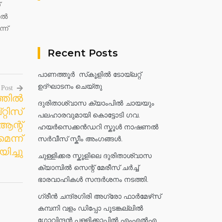
്
ല്‍
്ന്
Recent Posts
പാണത്തൂർ സ്‌കൂളിൽ ടോയ്ലറ്റ്
ഉദ്ഘാടനം ചെയ്തു
 Post
തില്‍
ദുരിതാശ്വാസ ക്യാംപിൽ ചായയും
്റിസ്
പലഹാരവുമായി കൊട്ടോടി ഗവ.
ആന്റ്
ഹയർസെക്കൻഡറി സ്കൂൾ നാഷണൽ
െന്ന്
സർവീസ് സ്കീം അംഗങ്ങൾ.
ിച്ചു
ചുള്ളിക്കര സ്കൂളിലെ ദുരിതാശ്വാസ
ക്യാമ്പിൽ സെന്റ് മേരീസ് ചർച്ച്
ഭാരവാഹികൾ സന്ദർശനം നടത്തി.
ഗ്രീൻ ചന്ദ്രഗിരി അഗ്രോ ഫാർമേഴ്‌സ്
കമ്പനി വളം ഡിപ്പോ പൂടങ്കല്ലിൽ
ഗോവിന്ദൻ പള്ളിക്കാപ്പിൽ എംഎൽഎ