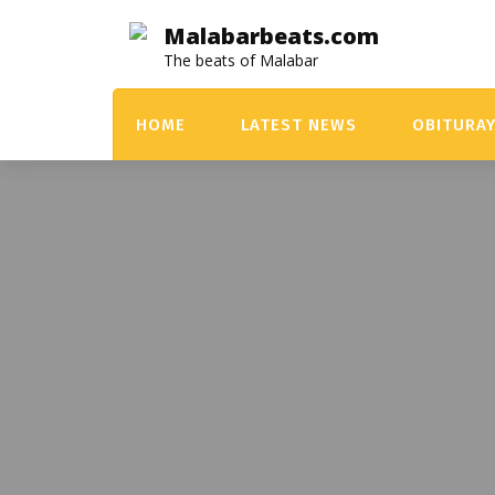
Skip
Malabarbeats.com
to
The beats of Malabar
content
HOME
LATEST NEWS
OBITURA