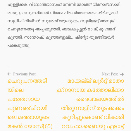
ചുള്ളിക്കര, വിനോദ്‌ജോസഫ് ബേബി മേലത്ത് വിനോദ്‌സോമി
രാജു ഊന്നുകല്ലേല്‍ ഗ്രാന്മ പ്രവര്‍ത്തകരായ ശ്രീകുമാര്‍
സുധീഷ് വിശ്വന്‍ സുരേഷ് ആലടുക്കം സൂര്യഭട്ട് അനുജ്
ചെറുമണത്തു അപ്പക്കുഞ്ഞി, ബാലകൃഷ്ണന്‍ മാഷ്, മുഹമ്മദ്
കുഞ്ഞി, സന്തോഷ്, കുഞ്ഞബ്ദുല്ല, ഷിന്റോ തുടങ്ങിയവര്‍
പങ്കെടുത്തു
Previous Post
Next Post
ചെറുപനത്തടി
മാക്കല്ല് ലൂര്‍ദ്ദ് മാതാ
Post
യിലെ
ക്‌നാനായ കത്തോലിക്കാ
navigation
പരേതനായ
ദൈവാലയത്തില്‍
പുണഞ്ചിറയി
തിരുന്നാളിന് തുടക്കക്കം
ലെ മത്തായുടെ
കുറിച്ചുകൊണ്ട് വികാരി
മകന്‍ ജോസ്(65)
റവ.ഫാ.ബൈജു എടാട്ട്