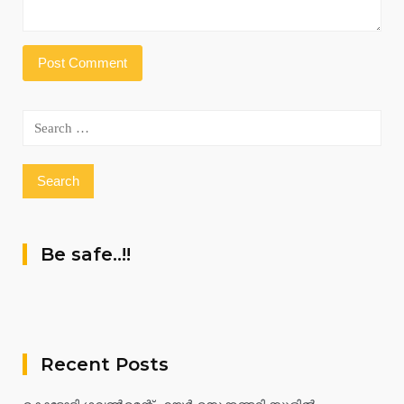
Search
for:
Be safe..!!
Recent Posts