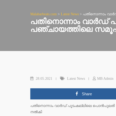
Malabarbeats.com
>
Latest News
>
പതിനൊന്നാം വാർഡ
പതിനൊന്നാം വാർഡ് പ
പഞ്ചായത്തിലെ സമൂഹ 
28.05.2021
Latest News
MB Admin
Share
പതിനൊന്നാം വാർഡ് പൂടംകല്ലിലെ പൊൻപുലരി കു
നൽകി