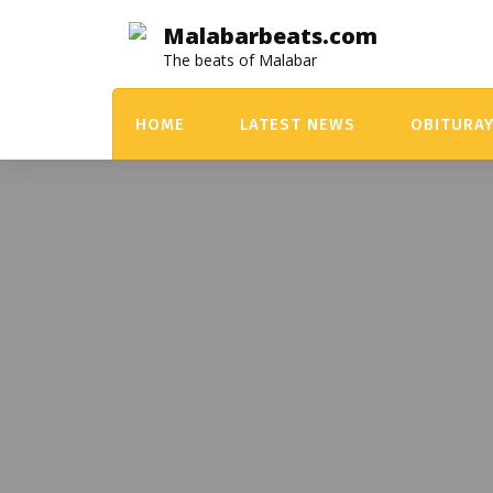
Skip
Malabarbeats.com
to
The beats of Malabar
content
HOME
LATEST NEWS
OBITURA