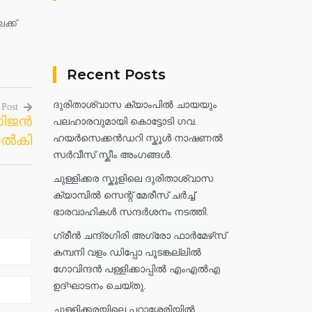
്ക്
Recent Posts
ദുരിതാശ്വാസ ക്യാംപിൽ ചായയും
 Post
്സിജൻ
പലഹാരവുമായി കൊട്ടോടി ഗവ.
നൽകി
ഹയർസെക്കൻഡറി സ്കൂൾ നാഷണൽ
സർവീസ് സ്കീം അംഗങ്ങൾ.
ചുള്ളിക്കര സ്കൂളിലെ ദുരിതാശ്വാസ
ക്യാമ്പിൽ സെന്റ് മേരീസ് ചർച്ച്
ഭാരവാഹികൾ സന്ദർശനം നടത്തി.
ഗ്രീൻ ചന്ദ്രഗിരി അഗ്രോ ഫാർമേഴ്‌സ്
കമ്പനി വളം ഡിപ്പോ പൂടങ്കല്ലിൽ
ഗോവിന്ദൻ പള്ളിക്കാപ്പിൽ എംഎൽഎ
ഉദ്ഘാടനം ചെയ്തു.
ചുള്ളിക്കരയിലെ പറാശ്ശേരിയിൽ