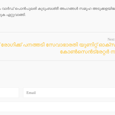
ം വാർഡ് പൊൻപുലരി കുടുംബശ്രീ അംഗങ്ങൾ സമൂഹ അടുക്കളയിലേക
 ഏറ്റുവാങ്ങി.
Next
പ് രോഗിക്ക് പനത്തടി സേവാഭാരതി യുണിറ്റ് ഓക
കോൺസെൻട്രേറ്റർ 