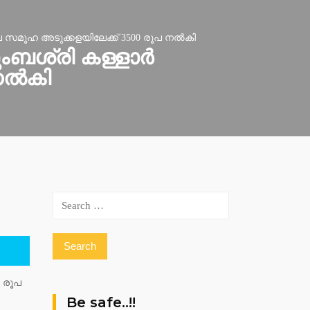
സമൂഹ അടുക്കളയിലേക്ക് 3500 രൂപ നൽകി
ംബശ്രി കള്ളാർ
 നൽകി
Search
for:
 രൂപ
Be safe..!!