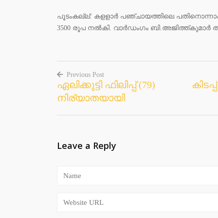
പൂടംകല്ല്: കളളാർ പഞ്ചായത്തിലെ പതിനൊന്നാ
3500 രൂപ നൽകി. വാർഡംഗം ബി.അജിത്ത്കുമാർ തുക
Previous Post
ഏലിക്കുട്ടി ഫിലിപ്പ് (79)
കിടപ്
Post
നിര്യാതയായി
navigation
Leave a Reply