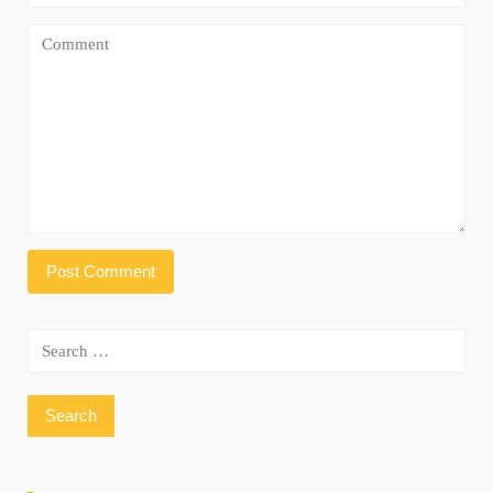
Search
for: