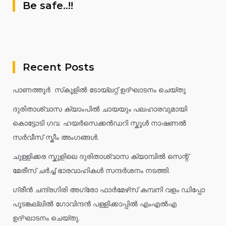
Be safe..!!
Recent Posts
പാണത്തൂർ സ്‌കൂളിൽ ടോയ്ലറ്റ് ഉദ്ഘാടനം ചെയ്തു
ദുരിതാശ്വാസ ക്യാംപിൽ ചായയും പലഹാരവുമായി
കൊട്ടോടി ഗവ. ഹയർസെക്കൻഡറി സ്കൂൾ നാഷണൽ
സർവീസ് സ്കീം അംഗങ്ങൾ.
ചുള്ളിക്കര സ്കൂളിലെ ദുരിതാശ്വാസ ക്യാമ്പിൽ സെന്റ്
മേരീസ് ചർച്ച് ഭാരവാഹികൾ സന്ദർശനം നടത്തി.
ഗ്രീൻ ചന്ദ്രഗിരി അഗ്രോ ഫാർമേഴ്‌സ് കമ്പനി വളം ഡിപ്പോ
പൂടങ്കല്ലിൽ ഗോവിന്ദൻ പള്ളിക്കാപ്പിൽ എംഎൽഎ
ഉദ്ഘാടനം ചെയ്തു.