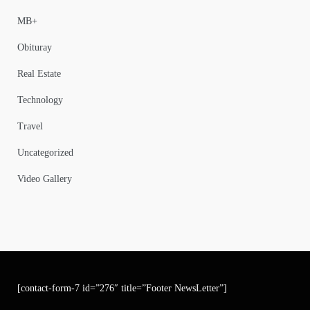
MB+
Obituray
Real Estate
Technology
Travel
Uncategorized
Video Gallery
[contact-form-7 id=”276″ title=”Footer NewsLetter”]