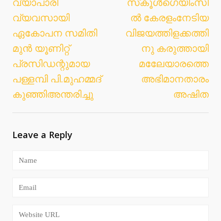
വ്യാപാരി
സ്‌കൂള്‍ഗെയിംസി
വ്യവസായി
ല്‍ കേരളംനേടിയ
ഏകോപന സമിതി
വിജയത്തിളക്കത്തി
മുന്‍ യൂണിറ്റ്
നു കരുത്തായി
പ്രസിഡന്റുമായ
മലേേയാരത്തെ
പള്ളമ്പി പി.മുഹമ്മദ്
അഭിമാനതാരം
കുഞ്ഞിഅന്തരിച്ചു
അഷിത
Leave a Reply